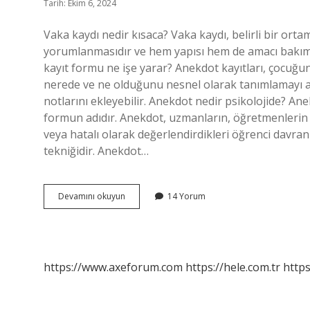
Tarih: Ekim 6, 2024
Vaka kaydı nedir kısaca? Vaka kaydı, belirli bir ort
yorumlanmasıdır ve hem yapısı hem de amacı bakımın
kayıt formu ne işe yarar? Anekdot kayıtları, çocuğun 
nerede ve ne olduğunu nesnel olarak tanımlamayı am
notlarını ekleyebilir. Anekdot nedir psikolojide? Ane
formun adıdır. Anekdot, uzmanların, öğretmenlerin 
veya hatalı olarak değerlendirdikleri öğrenci davran
tekniğidir. Anekdot…
Anekdot
Devamını okuyun
14 Yorum
Vaka
Kaydı
Nedir
https://www.axeforum.com
https://hele.com.tr
https