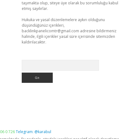
taşımakta olup, siteye üye olarak bu sorumluluğu kabul
etmiş sayılırlar.
Hukuka ve yasal düzenlemelere aykırı olduğunu
düşündüğünüz içerikleri,
backlinkpanelicomtr@gmail.com
adresine bildirmeniz
halinde, ilgili içerikler yasal süre içerisinde sitemizden
kaldırılacaktır.
Arama
06 0 726
Telegram: @karabul