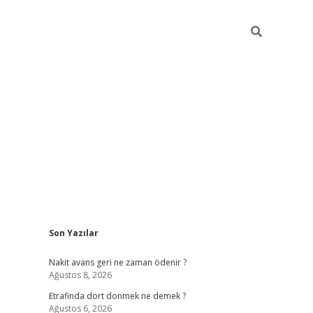
Sidebar
Son Yazılar
betci gir
Nakit avans geri ne zaman ödenir ?
Ağustos 8, 2026
Etrafinda dort donmek ne demek ?
Ağustos 6, 2026