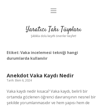
menüyü
Anasayfa
aç
Gizlilik Politikası
Yaratıcı Takı Tüyoları
Yasal Uyarı
Şıklıkla dolu keyifli öneriler keşfet!
Hakkımızda
Etiket:
Vaka incelemesi tekniği hangi
durumlarda kullanılır
Anekdot Vaka Kaydı Nedir
Tarih: Ekim 6, 2024
Vaka kaydı nedir kısaca? Vaka kaydı, belirli bir
ortamda gözlenen öğrenci davranışının nesnel bir
şekilde yorumlanmasıdır ve hem yapısı hem de