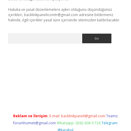
Hukuka ve yasal düzenlemelere aykırı olduğunu düşündüğünüz
içerikleri,
backlinkpanelicomtr@gmail.com
adresine bildirmeniz
halinde, ilgili içerikler yasal süre içerisinde sitemizden kaldırılacaktır.
Arama
ş
Reklam ve İletişim:
E-mail:
backlinkpaneli@gmail.com
Teams:
forumhizmeti@gmail.com
Whatsapp: 0262 606 0 726
Telegram:
@karabul