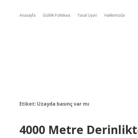
Anasayfa
Gizlilik Politikası
Yasal Uyarı
Hakkımızda
Etiket:
Uzayda basınç var mı
4000 Metre Derinlik