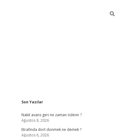
Sidebar
Son Yazılar
betci giri
Nakit avans geri ne zaman ödenir ?
Ağustos 8, 2026
Etrafinda dort donmek ne demek ?
Ağustos 6, 2026