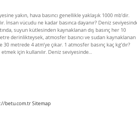
sine yakın, hava basıncı genellikle yaklaşık 1000 mb’dir.
r. İnsan vücudu ne kadar basınca dayanır? Deniz seviyesind
altında, suyun kütlesinden kaynaklanan dış basınç her 10
 metre derinlikteysek, atmosfer basıncı ve sudan kaynaklanan
e 30 metrede 4 atm’ye çıkar. 1 atmosfer basınç kaç kg’dır?
e etmek için kullanılır. Deniz seviyesinde…
://betu.com.tr
Sitemap