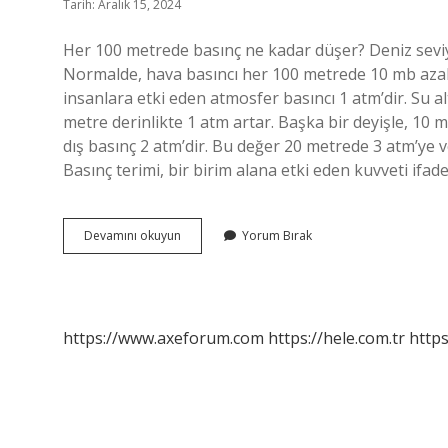
Tarih: Aralık 15, 2024
Her 100 metrede basınç ne kadar düşer? Deniz seviye
Normalde, hava basıncı her 100 metrede 10 mb azalı
insanlara etki eden atmosfer basıncı 1 atm’dir. Su 
metre derinlikte 1 atm artar. Başka bir deyişle, 10
dış basınç 2 atm’dir. Bu değer 20 metrede 3 atm’ye v
Basınç terimi, bir birim alana etki eden kuvveti ifad
4000
Devamını okuyun
Yorum Bırak
Metre
Derinlikte
Basınç
Ne
Kadar
https://www.axeforum.com
https://hele.com.tr
https