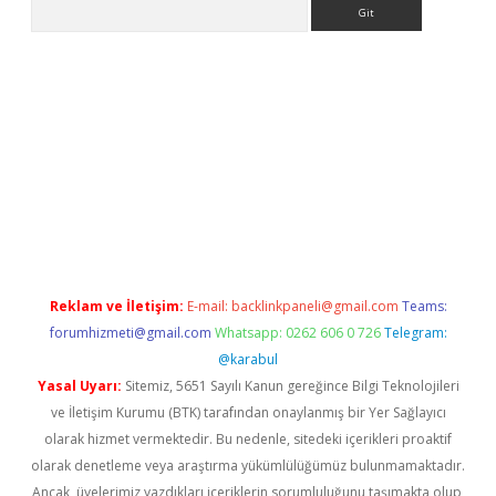
Arama
betci giriş
Reklam ve İletişim:
E-mail:
backlinkpaneli@gmail.com
Teams:
forumhizmeti@gmail.com
Whatsapp: 0262 606 0 726
Telegram:
@karabul
Yasal Uyarı:
Sitemiz, 5651 Sayılı Kanun gereğince Bilgi Teknolojileri
ve İletişim Kurumu (BTK) tarafından onaylanmış bir Yer Sağlayıcı
olarak hizmet vermektedir. Bu nedenle, sitedeki içerikleri proaktif
olarak denetleme veya araştırma yükümlülüğümüz bulunmamaktadır.
Ancak, üyelerimiz yazdıkları içeriklerin sorumluluğunu taşımakta olup,