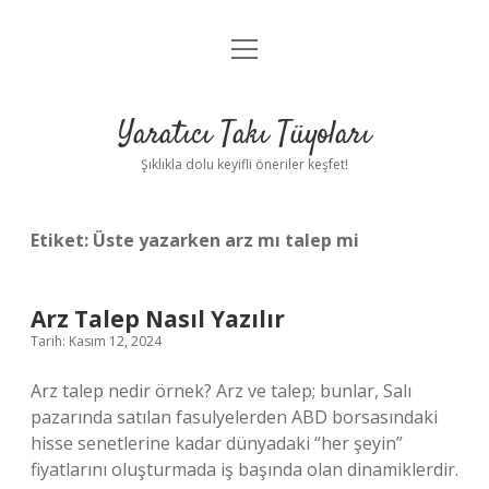
menüyü
Anasayfa
aç
Gizlilik Politikası
Yaratıcı Takı Tüyoları
Yasal Uyarı
Şıklıkla dolu keyifli öneriler keşfet!
Hakkımızda
Etiket:
Üste yazarken arz mı talep mi
Arz Talep Nasıl Yazılır
Tarih: Kasım 12, 2024
Arz talep nedir örnek? Arz ve talep; bunlar, Salı
pazarında satılan fasulyelerden ABD borsasındaki
hisse senetlerine kadar dünyadaki “her şeyin”
fiyatlarını oluşturmada iş başında olan dinamiklerdir.