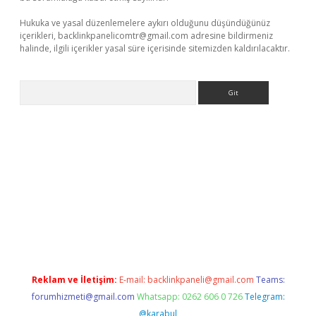
Hukuka ve yasal düzenlemelere aykırı olduğunu düşündüğünüz
içerikleri,
backlinkpanelicomtr@gmail.com
adresine bildirmeniz
halinde, ilgili içerikler yasal süre içerisinde sitemizden kaldırılacaktır.
Arama
betci giriş
Reklam ve İletişim:
E-mail:
backlinkpaneli@gmail.com
Teams:
forumhizmeti@gmail.com
Whatsapp: 0262 606 0 726
Telegram:
@karabul