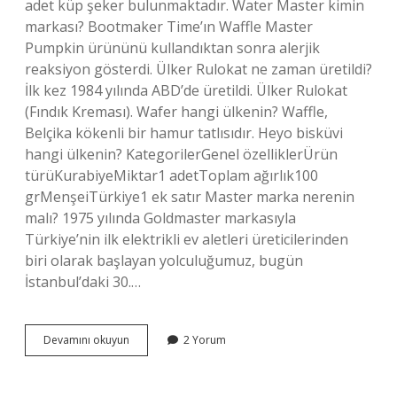
adet küp şeker bulunmaktadır. Water Master kimin
markası? Bootmaker Time’ın Waffle Master
Pumpkin ürününü kullandıktan sonra alerjik
reaksiyon gösterdi. Ülker Rulokat ne zaman üretildi?
İlk kez 1984 yılında ABD’de üretildi. Ülker Rulokat
(Fındık Kreması). Wafer hangi ülkenin? Waffle,
Belçika kökenli bir hamur tatlısıdır. Heyo bisküvi
hangi ülkenin? KategorilerGenel özelliklerÜrün
türüKurabiyeMiktar1 adetToplam ağırlık100
grMenşeiTürkiye1 ek satır Master marka nerenin
malı? 1975 yılında Goldmaster markasıyla
Türkiye’nin ilk elektrikli ev aletleri üreticilerinden
biri olarak başlayan yolculuğumuz, bugün
İstanbul’daki 30.…
Rulokat
Devamını okuyun
2 Yorum
Kimin
Malı