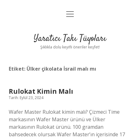
menüyü
Anasayfa
aç
Gizlilik Politikası
Yaratıcı Takı Tüyoları
Yasal Uyarı
Şıklıkla dolu keyifli öneriler keşfet!
Hakkımızda
Etiket:
Ülker çikolata İsrail malı mı
Rulokat Kimin Malı
Tarih: Eylül 23, 2024
Wafer Master Rulokat kimin malı? Çizmeci Time
markasının Wafer Master ürünü ve Ülker
markasının Rulokat ürünü. 100 gramdan
bahsedecek olursak Wafer Master’ın içerisinde 17