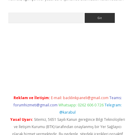
Arama
ş
Reklam ve İletişim:
E-mail:
backlinkpaneli@gmail.com
Teams:
forumhizmeti@gmail.com
Whatsapp: 0262 606 0 726
Telegram:
@karabul
Yasal Uyarı:
Sitemiz, 5651 Sayılı Kanun gereğince Bilgi Teknolojileri
ve İletişim Kurumu (BTK) tarafından onaylanmış bir Yer Sağlayıcı
olarak hizmet vermektedir. Bu nedenle, sitedeki içerikleri proaktif