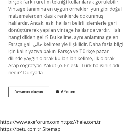
birçok farklı üretim tekniği kullanılarak görülebilir.
Vintage tanımına en uygun örnekler, yün gibi doğal
malzemelerden klasik renklerde dokunmuş
halılardır. Ancak, eski halıları belirli işlemlerle geri
dönüştürerek yapılan vintage halılar da vardır. Halı
hangi dilden gelir? Bu kelime, aynı anlamına gelen
Farsça χalī خالی kelimesiyle ilişkilidir. Daha fazla bilgi
için kalın yazıya bakın. Farsça ve Türkçe pazar
dilinde yaygın olarak kullanılan kelime, ilk olarak
Arap coğrafyacı Yākūt (ö. En eski Türk halısının adı
nedir? Dünyada…
Eski
Devamını okuyun
6 Yorum
Dilde
Halı
Ne
Demek
https://www.axeforum.com
https://hele.com.tr
https://betu.com.tr
Sitemap