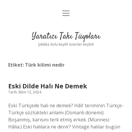
menüyü
Anasayfa
aç
Gizlilik Politikası
Yaratıcı Takı Tüyoları
Yasal Uyarı
Şıklıkla dolu keyifli öneriler keşfet!
Hakkımızda
Etiket:
Türk kilimi nedir
Eski Dilde Halı Ne Demek
Tarih: Ekim 12, 2024
Eski Türkçede halı ne demek? Hâli’ teriminin Türkçe-
Türkçe sözlükteki anlamı (Osmanlı dönemi):
Boşanmış, karısını terk etmiş erkek. (Münnesi:
Hâlia.) Eski halılara ne denir? Vintage halılar bugün