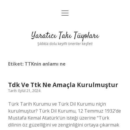
menüyü
Anasayfa
aç
Gizlilik Politikası
Yaratıcı Takı Tüyoları
Yasal Uyarı
Şıklıkla dolu keyifli öneriler keşfet!
Hakkımızda
Etiket:
TTKnin anlamı ne
Tdk Ve Ttk Ne Amaçla Kurulmuştur
Tarih: Eylül 21, 2024
Türk Tarih Kurumu ve Türk Dil Kurumu niçin
kurulmuştur? Türk Dil Kurumu, 12 Temmuz 1932’de
Mustafa Kemal Atatürk’ün isteği üzerine “Türk
dilinin öz güzelliğini ve zenginliğini ortaya çıkarmak