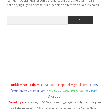
içerikleri,
backlinkpanelicomtr@gmail.com
adresine bildirmeniz
halinde, ilgili içerikler yasal süre içerisinde sitemizden kaldırılacaktır.
Arama
iş
Reklam ve İletişim:
E-mail:
backlinkpaneli@gmail.com
Teams:
forumhizmeti@gmail.com
Whatsapp: 0262 606 0 726
Telegram:
@karabul
Yasal Uyarı:
Sitemiz, 5651 Sayılı Kanun gereğince Bilgi Teknolojileri
ve İletişim Kurumu (BTK) tarafından onaylanmış bir Yer Sağlayıcı