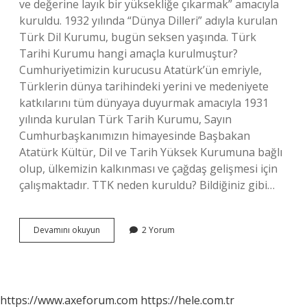
ve değerine layık bir yüksekliğe çıkarmak” amacıyla
kuruldu. 1932 yılında “Dünya Dilleri” adıyla kurulan
Türk Dil Kurumu, bugün seksen yaşında. Türk
Tarihi Kurumu hangi amaçla kurulmuştur?
Cumhuriyetimizin kurucusu Atatürk’ün emriyle,
Türklerin dünya tarihindeki yerini ve medeniyete
katkılarını tüm dünyaya duyurmak amacıyla 1931
yılında kurulan Türk Tarih Kurumu, Sayın
Cumhurbaşkanımızın himayesinde Başbakan
Atatürk Kültür, Dil ve Tarih Yüksek Kurumuna bağlı
olup, ülkemizin kalkınması ve çağdaş gelişmesi için
çalışmaktadır. TTK neden kuruldu? Bildiğiniz gibi…
Tdk
Devamını okuyun
2 Yorum
Ve
Ttk
Ne
Amaçla
Kurulmuştur
https://www.axeforum.com
https://hele.com.tr