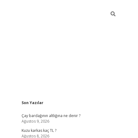
Sidebar
Son Yazılar
betci giri
Çay bardağının altlığına ne denir ?
Ağustos 9, 2026
Kuzu karkas kaç TL ?
Ağustos 8, 2026