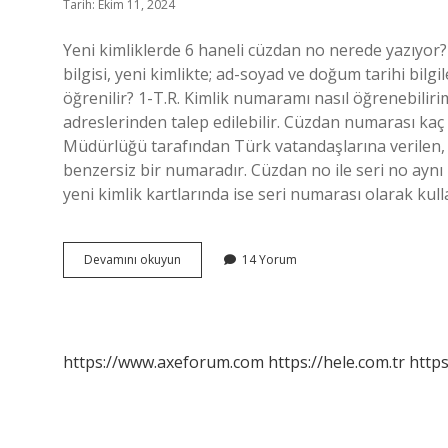
Tarih: Ekim 11, 2024
Yeni kimliklerde 6 haneli cüzdan no nerede yazıyor?
bilgisi, yeni kimlikte; ad-soyad ve doğum tarihi bil
öğrenilir? 1-T.R. Kimlik numaramı nasıl öğrenebilir
adreslerinden talep edilebilir. Cüzdan numarası kaç
Müdürlüğü tarafından Türk vatandaşlarına verilen, s
benzersiz bir numaradır. Cüzdan no ile seri no aynı
yeni kimlik kartlarında ise seri numarası olarak kull
6
Devamını okuyun
14 Yorum
Haneli
Cüzdan
No
Nerede
Yazar
https://www.axeforum.com
https://hele.com.tr
https