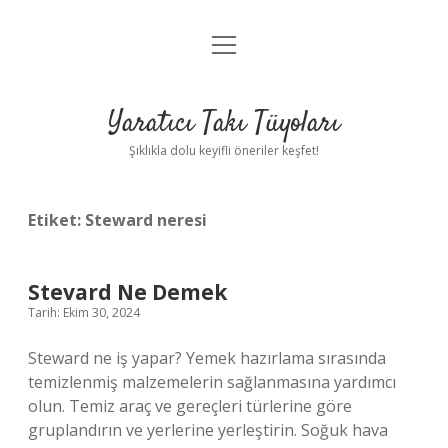
menüyü
Anasayfa
aç
Gizlilik Politikası
Yaratıcı Takı Tüyoları
Yasal Uyarı
Şıklıkla dolu keyifli öneriler keşfet!
Hakkımızda
Etiket:
Steward neresi
Stevard Ne Demek
Tarih: Ekim 30, 2024
Steward ne iş yapar? Yemek hazırlama sırasında
temizlenmiş malzemelerin sağlanmasına yardımcı
olun. Temiz araç ve gereçleri türlerine göre
gruplandırın ve yerlerine yerleştirin. Soğuk hava