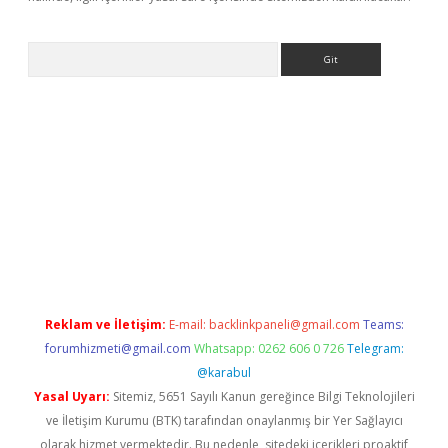
Arama
ş
Reklam ve İletişim:
E-mail:
backlinkpaneli@gmail.com
Teams:
forumhizmeti@gmail.com
Whatsapp: 0262 606 0 726
Telegram:
@karabul
Yasal Uyarı:
Sitemiz, 5651 Sayılı Kanun gereğince Bilgi Teknolojileri
ve İletişim Kurumu (BTK) tarafından onaylanmış bir Yer Sağlayıcı
olarak hizmet vermektedir. Bu nedenle, sitedeki içerikleri proaktif