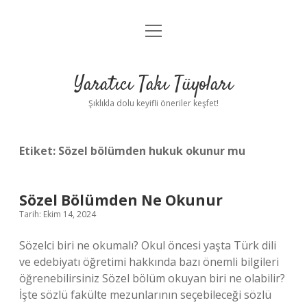
menüyü
Anasayfa
aç
Gizlilik Politikası
Yaratıcı Takı Tüyoları
Yasal Uyarı
Şıklıkla dolu keyifli öneriler keşfet!
Hakkımızda
Etiket:
Sözel bölümden hukuk okunur mu
Sözel Bölümden Ne Okunur
Tarih: Ekim 14, 2024
Sözelci biri ne okumalı? Okul öncesi yaşta Türk dili
ve edebiyatı öğretimi hakkında bazı önemli bilgileri
öğrenebilirsiniz Sözel bölüm okuyan biri ne olabilir?
İşte sözlü fakülte mezunlarının seçebileceği sözlü