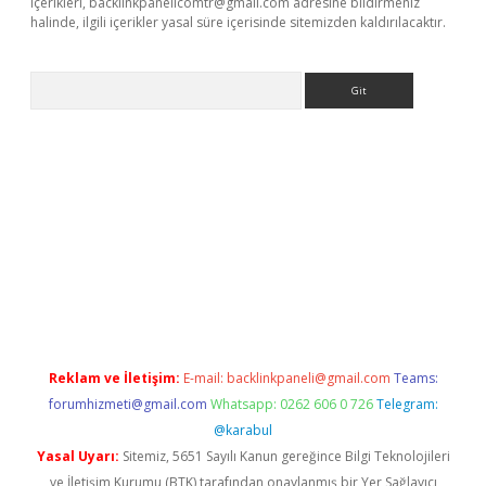
içerikleri,
backlinkpanelicomtr@gmail.com
adresine bildirmeniz
halinde, ilgili içerikler yasal süre içerisinde sitemizden kaldırılacaktır.
Arama
tci giriş
Reklam ve İletişim:
E-mail:
backlinkpaneli@gmail.com
Teams:
forumhizmeti@gmail.com
Whatsapp: 0262 606 0 726
Telegram:
@karabul
Yasal Uyarı:
Sitemiz, 5651 Sayılı Kanun gereğince Bilgi Teknolojileri
ve İletişim Kurumu (BTK) tarafından onaylanmış bir Yer Sağlayıcı