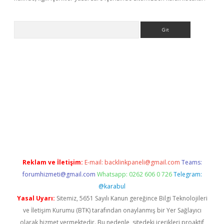
Arama
betci giriş
Reklam ve İletişim:
E-mail:
backlinkpaneli@gmail.com
Teams:
forumhizmeti@gmail.com
Whatsapp: 0262 606 0 726
Telegram:
@karabul
Yasal Uyarı:
Sitemiz, 5651 Sayılı Kanun gereğince Bilgi Teknolojileri
ve İletişim Kurumu (BTK) tarafından onaylanmış bir Yer Sağlayıcı
olarak hizmet vermektedir. Bu nedenle, sitedeki içerikleri proaktif