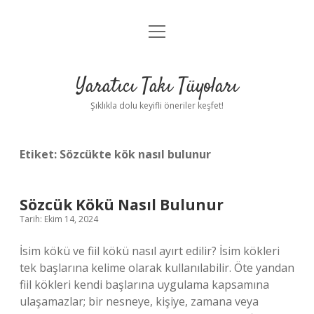
menüyü
Anasayfa
aç
Gizlilik Politikası
Yaratıcı Takı Tüyoları
Yasal Uyarı
Şıklıkla dolu keyifli öneriler keşfet!
Hakkımızda
Etiket:
Sözcükte kök nasıl bulunur
Sözcük Kökü Nasıl Bulunur
Tarih: Ekim 14, 2024
İsim kökü ve fiil kökü nasıl ayırt edilir? İsim kökleri
tek başlarına kelime olarak kullanılabilir. Öte yandan
fiil kökleri kendi başlarına uygulama kapsamına
ulaşamazlar; bir nesneye, kişiye, zamana veya