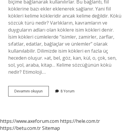
biçime bağlanarak kullanılırlar. Bu bağlantı, fiil
köklerine bazı ekler eklenerek sağlanır. Yani fiil
kökleri kelime kökleridir ancak kelime değildir. Kökü
sözcük türü nedir? Varlıkların, kavramların ve
duyguların adları olan köklere isim kökleri denir.
İsim kökleri cümlelerde “isimler, zamirler, zarflar,
sıfatlar, edatlar, bağlaçlar ve ünlemler” olarak
kullanılabilir. Dilimizde isim kökleri en fazla üç
heceden oluşur. »at, bel, göz, kan, kül, o, çok, sen,
sol, yol, araba, kitap… Kelime sözcüğünün kökü
nedir? Etimoloji.…
Sözcük
Devamını okuyun
8 Yorum
Kökü
Nasıl
Bulunur
https://www.axeforum.com
https://hele.com.tr
https://betu.com.tr
Sitemap