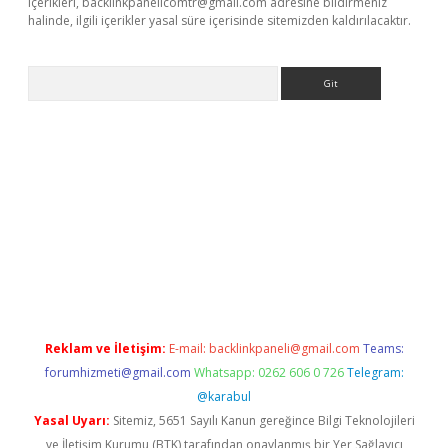
içerikleri,
backlinkpanelicomtr@gmail.com
adresine bildirmeniz
halinde, ilgili içerikler yasal süre içerisinde sitemizden kaldırılacaktır.
Arama
betci giriş
Reklam ve İletişim:
E-mail:
backlinkpaneli@gmail.com
Teams:
forumhizmeti@gmail.com
Whatsapp: 0262 606 0 726
Telegram:
@karabul
Yasal Uyarı:
Sitemiz, 5651 Sayılı Kanun gereğince Bilgi Teknolojileri
ve İletişim Kurumu (BTK) tarafından onaylanmış bir Yer Sağlayıcı