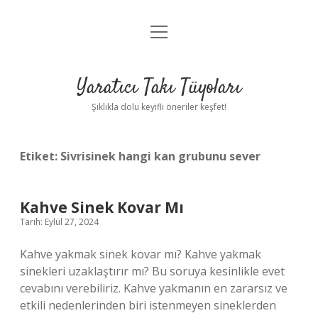
menüyü
Anasayfa
aç
Gizlilik Politikası
Yaratıcı Takı Tüyoları
Yasal Uyarı
Şıklıkla dolu keyifli öneriler keşfet!
Hakkımızda
Etiket:
Sivrisinek hangi kan grubunu sever
Kahve Sinek Kovar Mı
Tarih: Eylül 27, 2024
Kahve yakmak sinek kovar mı? Kahve yakmak
sinekleri uzaklaştırır mı? Bu soruya kesinlikle evet
cevabını verebiliriz. Kahve yakmanın en zararsız ve
etkili nedenlerinden biri istenmeyen sineklerden