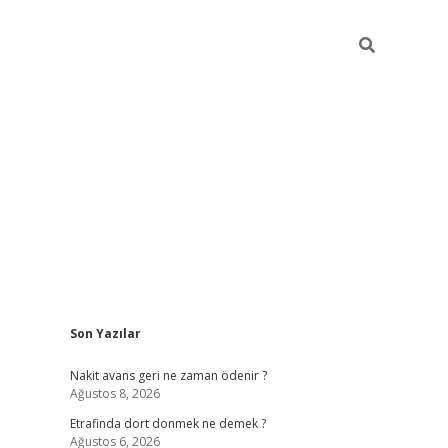
Sidebar
Son Yazılar
betci gir
Nakit avans geri ne zaman ödenir ?
Ağustos 8, 2026
Etrafinda dort donmek ne demek ?
Ağustos 6, 2026