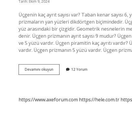
Tarih: Ekim 9, 2024
Üçgenin kaç ayrıt sayısı var? Taban kenar sayısı 6,
prizmaların yan yüzleri dikdörtgen biçimindedir. Üçg
yüz arasındaki bir çizgidir. Geometrik nesnelerin me
denir. Üçgen prizmanın ayrıt sayısı 9 mudur? Üçgen 
ve 5 yüzü vardır. Üçgen piramitin kaç ayrıtı vardır
vardır. Üçgen prizmanın 5 yüzü vardır. Üçgen prizman
Üçgenin
Devamını okuyun
12 Yorum
Ayrıt
Sayısı
Nedir
https://www.axeforum.com
https://hele.com.tr
https