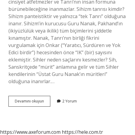
cinsiyet atfetmezler ve Tanrı’nın insan formuna
bürünebileceğine inanmazlar. Sihizm tanrısı kimdir?
Sihizm panteistiktir ve yalnızca “tek Tanrı” olduğuna
inanır. Sihizm’in kurucusu Guru Nanak, Pakhand’ın
(ikiyüzlülük veya ikilik) tüm biçimlerini şiddetle
kınamıştır. Nanak, Tanrı’nın birliği fikrini
vurgulamak için Onkar (“Yaratıcı, Sürdüren ve Yok
Edici birdir”) hecesinden önce “IK” (bir) sayısını
eklemiştir. Sihler neden saçlarını kesmezler? Sih,
Sanskritçede “mürit” anlamına gelir ve tüm Sihler
kendilerinin “Üstat Guru Nanak’ın müritleri”
olduğuna inanırlar.…
Sihizm
Devamını okuyun
2 Yorum
Inancı
Nedir
https://www.axeforum.com
https://hele.com.tr