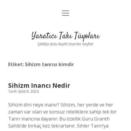
menüyü
Anasayfa
aç
Gizlilik Politikası
Yaratıcı Takı Tüyoları
Yasal Uyarı
Şıklıkla dolu keyifli öneriler keşfet!
Hakkımızda
Etiket:
Sihizm tanrısı kimdir
Sihizm Inancı Nedir
Tarih: Eylül 6, 2024
Sihizm dini neye inanır? Sihizm, her yerde ve her
zaman var olan ve sonsuz niteliklere sahip tek bir
Tanrı inancına dayanır. Bu özellik Guru Granth
Sahib’de birkaç kez tekrarlanır. Sihler Tanrı’ya