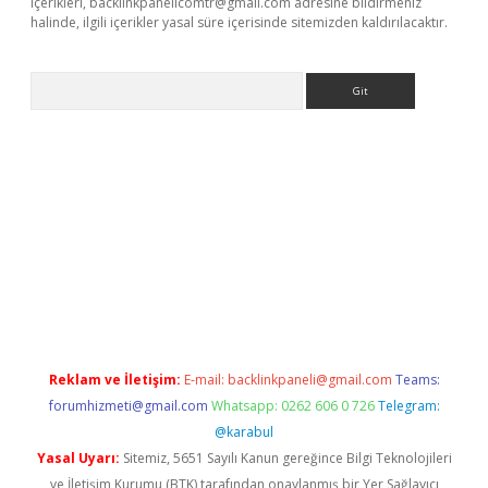
içerikleri,
backlinkpanelicomtr@gmail.com
adresine bildirmeniz
halinde, ilgili içerikler yasal süre içerisinde sitemizden kaldırılacaktır.
Arama
ş
Reklam ve İletişim:
E-mail:
backlinkpaneli@gmail.com
Teams:
forumhizmeti@gmail.com
Whatsapp: 0262 606 0 726
Telegram:
@karabul
Yasal Uyarı:
Sitemiz, 5651 Sayılı Kanun gereğince Bilgi Teknolojileri
ve İletişim Kurumu (BTK) tarafından onaylanmış bir Yer Sağlayıcı