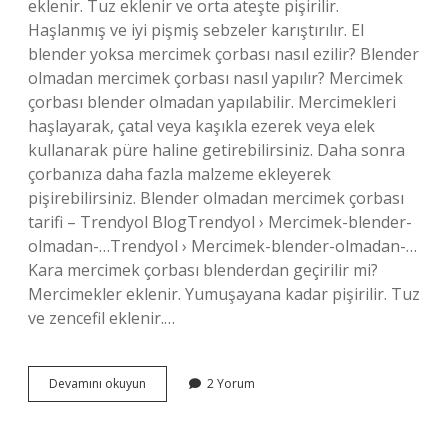
eklenir. Tuz eklenir ve orta ateşte pişirilir.
Haşlanmış ve iyi pişmiş sebzeler karıştırılır. El
blender yoksa mercimek çorbası nasıl ezilir? Blender
olmadan mercimek çorbası nasıl yapılır? Mercimek
çorbası blender olmadan yapılabilir. Mercimekleri
haşlayarak, çatal veya kaşıkla ezerek veya elek
kullanarak püre haline getirebilirsiniz. Daha sonra
çorbanıza daha fazla malzeme ekleyerek
pişirebilirsiniz. Blender olmadan mercimek çorbası
tarifi – Trendyol BlogTrendyol › Mercimek-blender-
olmadan-…Trendyol › Mercimek-blender-olmadan-…
Kara mercimek çorbası blenderdan geçirilir mi?
Mercimekler eklenir. Yumuşayana kadar pişirilir. Tuz
ve zencefil eklenir.…
Sebze
Devamını okuyun
2 Yorum
Çorbası
Blenderdan
Geçirilir