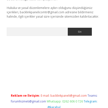
Hukuka ve yasal düzenlemelere aykırı olduğunu düşündüğünüz
içerikleri,
backlinkpanelicomtr@gmail.com
adresine bildirmeniz
halinde, ilgili içerikler yasal süre içerisinde sitemizden kaldırılacaktır.
Arama
betci giriş
Reklam ve İletişim:
E-mail:
backlinkpaneli@gmail.com
Teams:
forumhizmeti@gmail.com
Whatsapp: 0262 606 0 726
Telegram:
@karabul