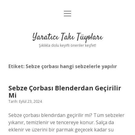
menüyü
Anasayfa
aç
Gizlilik Politikası
Yaratıcı Takı Tüyoları
Yasal Uyarı
Şıklıkla dolu keyifli öneriler keşfet!
Hakkımızda
Etiket:
Sebze çorbası hangi sebzelerle yapılır
Sebze Çorbası Blenderdan Geçirilir
Mi
Tarih: Eylül 23, 2024
Sebze çorbası blendırdan geçirilir mi? Tüm sebzeler
yıkanır, temizlenir ve tencereye konur. Salça da
eklenir ve üzerini bir parmak geçecek kadar su