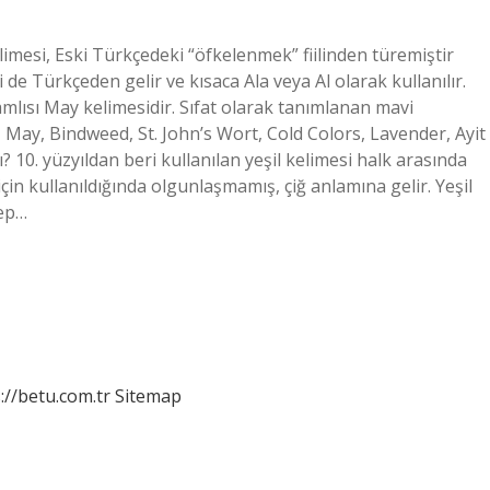
elimesi, Eski Türkçedeki “öfkelenmek” fiilinden türemiştir
i de Türkçeden gelir ve kısaca Ala veya Al olarak kullanılır.
amlısı May kelimesidir. Sıfat olarak tanımlanan mavi
 May, Bindweed, St. John’s Wort, Cold Colors, Lavender, Ayit
? 10. yüzyıldan beri kullanılan yeşil kelimesi halk arasında
için kullanıldığında olgunlaşmamış, çiğ anlamına gelir. Yeşil
tep…
://betu.com.tr
Sitemap