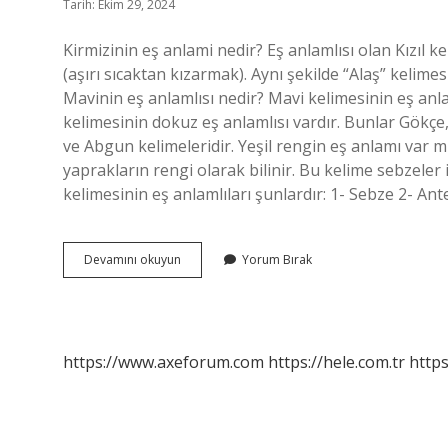
Tarih: Ekim 29, 2024
Kirmizinin eş anlami nedir? Eş anlamlısı olan Kızıl k
(aşırı sıcaktan kızarmak). Aynı şekilde “Alaş” kelimes
Mavinin eş anlamlısı nedir? Mavi kelimesinin eş anl
kelimesinin dokuz eş anlamlısı vardır. Bunlar Gökçe,
ve Abgun kelimeleridir. Yeşil rengin eş anlamı var mı
yaprakların rengi olarak bilinir. Bu kelime sebzeler 
kelimesinin eş anlamlıları şunlardır: 1- Sebze 2- An
Renklerin
Devamını okuyun
Yorum Bırak
Eş
Anlamlıları
Nedir
https://www.axeforum.com
https://hele.com.tr
https