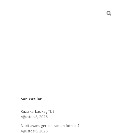
Sidebar
Son Yazılar
betci giri
Kuzu karkas kaç TL ?
Ağustos 8, 2026
Nakit avans geri ne zaman ödenir ?
Ağustos 8, 2026