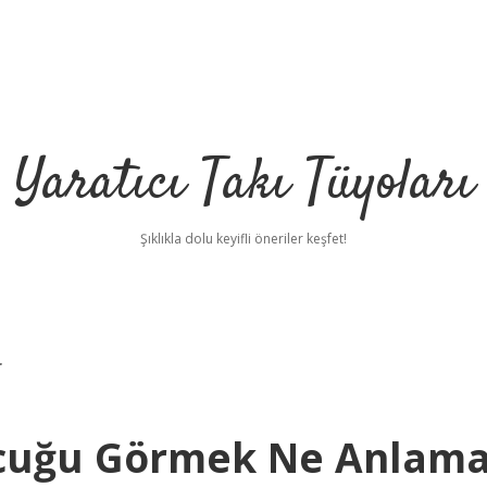
Yaratıcı Takı Tüyoları
Şıklıkla dolu keyifli öneriler keşfet!
r
cuğu Görmek Ne Anlam