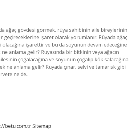
 ağaç gövdesi görmek, rüya sahibinin aile bireylerinin
ler geçireceklerine işaret olarak yorumlanır. Rüyada ağaç
i olacağına işarettir ve bu da soyunun devam edeceğine
ne anlama gelir? Rüyasında bir bitkinin veya ağacın
ailesinin çoğalacağına ve soyunun çoğalıp kök salacağına
k ne anlama gelir? Rüyada çınar, selvi ve tamarisk gibi
ervete ne de…
://betu.com.tr
Sitemap