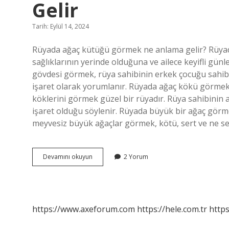
Gelir
Tarih: Eylül 14, 2024
Rüyada ağaç kütüğü görmek ne anlama gelir? Rüyada
sağlıklarının yerinde olduğuna ve ailece keyifli gün
gövdesi görmek, rüya sahibinin erkek çocuğu sahib
işaret olarak yorumlanır. Rüyada ağaç kökü görmek 
köklerini görmek güzel bir rüyadır. Rüya sahibinin 
işaret olduğu söylenir. Rüyada büyük bir ağaç görme
meyvesiz büyük ağaçlar görmek, kötü, sert ve ne s
Rüyada
Devamını okuyun
2 Yorum
Ağaç
Tomurcuğu
Görmek
Ne
Anlama
https://www.axeforum.com
https://hele.com.tr
https
Gelir