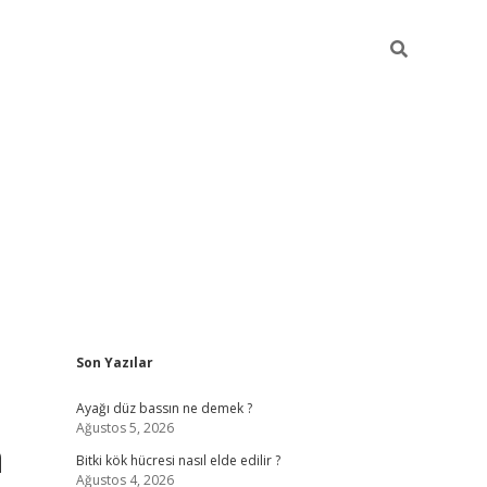
Sidebar
Son Yazılar
betci giri
Ayağı düz bassın ne demek ?
Ağustos 5, 2026
a
Bitki kök hücresi nasıl elde edilir ?
Ağustos 4, 2026