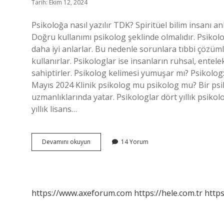
Tarih: Ekim 12, 2024
Psikoloğa nasıl yazılır TDK? Spiritüel bilim insanı anl
Doğru kullanımı psikolog şeklinde olmalıdır. Psikolog
daha iyi anlarlar. Bu nedenle sorunlara tıbbi çözümle
kullanırlar. Psikologlar ise insanların ruhsal, ente
sahiptirler. Psikolog kelimesi yumuşar mı? Psikolo
Mayıs 2024 Klinik psikolog mu psikolog mu? Bir psik
uzmanlıklarında yatar. Psikologlar dört yıllık psikoloj
yıllık lisans…
Psikolog
Devamını okuyun
14 Yorum
Mu
Psikolog
Mu
https://www.axeforum.com
https://hele.com.tr
https