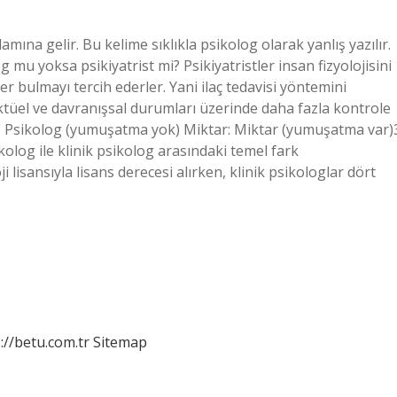
amına gelir. Bu kelime sıklıkla psikolog olarak yanlış yazılır.
 mu yoksa psikiyatrist mi? Psikiyatristler insan fizyolojisini
r bulmayı tercih ederler. Yani ilaç tedavisi yöntemini
lektüel ve davranışsal durumları üzerinde daha fazla kontrole
g: Psikolog (yumuşatma yok) Miktar: Miktar (yumuşatma var)
olog ile klinik psikolog arasındaki temel fark
i lisansıyla lisans derecesi alırken, klinik psikologlar dört
://betu.com.tr
Sitemap