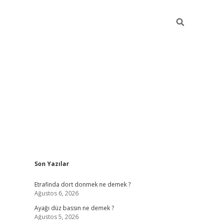
Sidebar
Son Yazılar
betci giriş
Etrafinda dort donmek ne demek ?
Ağustos 6, 2026
Ayağı düz bassın ne demek ?
Ağustos 5, 2026