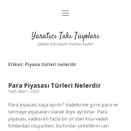
menüyü
Anasayfa
aç
Gizlilik Politikası
Yaratıcı Takı Tüyoları
Yasal Uyarı
Şıklıkla dolu keyifli öneriler keşfet!
Hakkımızda
Etiket:
Piyasa türleri nelerdir
Para Piyasası Türleri Nelerdir
Tarih: Ekim 1, 2024
Para piyasası kaça ayrılır? Vadelerine göre para ve
sermaye piyasaları olarak ikiye ayrılırlar. Para
piyasası, vadesi en fazla bir yıl olan kısa vadeli
fonlardan oluşurken, bu fonlar şirketlerin cari