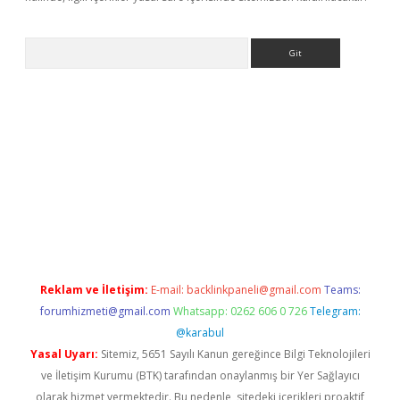
Arama
ş
Reklam ve İletişim:
E-mail:
backlinkpaneli@gmail.com
Teams:
forumhizmeti@gmail.com
Whatsapp: 0262 606 0 726
Telegram:
@karabul
Yasal Uyarı:
Sitemiz, 5651 Sayılı Kanun gereğince Bilgi Teknolojileri
ve İletişim Kurumu (BTK) tarafından onaylanmış bir Yer Sağlayıcı
olarak hizmet vermektedir. Bu nedenle, sitedeki içerikleri proaktif