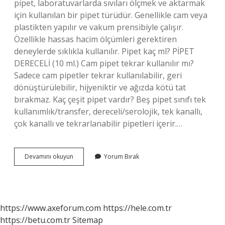
pipet, laboratuvarlarda sıvıları ölçmek ve aktarmak
için kullanılan bir pipet türüdür. Genellikle cam veya
plastikten yapılır ve vakum prensibiyle çalışır.
Özellikle hassas hacim ölçümleri gerektiren
deneylerde sıklıkla kullanılır. Pipet kaç ml? PİPET
DERECELİ (10 ml.) Cam pipet tekrar kullanılır mı?
Sadece cam pipetler tekrar kullanılabilir, geri
dönüştürülebilir, hijyeniktir ve ağızda kötü tat
bırakmaz. Kaç çeşit pipet vardır? Beş pipet sınıfı tek
kullanımlık/transfer, dereceli/serolojik, tek kanallı,
çok kanallı ve tekrarlanabilir pipetleri içerir.…
Pipetler
Devamını okuyun
Yorum Bırak
Kaç
Lira
https://www.axeforum.com
https://hele.com.tr
https://betu.com.tr
Sitemap