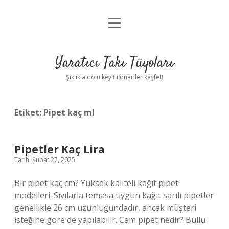
menüyü
Anasayfa
aç
Gizlilik Politikası
Yaratıcı Takı Tüyoları
Yasal Uyarı
Şıklıkla dolu keyifli öneriler keşfet!
Hakkımızda
Etiket:
Pipet kaç ml
Pipetler Kaç Lira
Tarih: Şubat 27, 2025
Bir pipet kaç cm? Yüksek kaliteli kağıt pipet
modelleri. Sıvılarla temasa uygun kağıt sarılı pipetler
genellikle 26 cm uzunluğundadır, ancak müşteri
isteğine göre de yapılabilir. Cam pipet nedir? Bullu