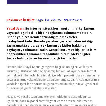
Reklam ve İletişim:
Skype: live:.cid.575569c608265c69
Yasal Uyarı:
Bu internet sitesi, herhangi bir marka, kurum
veya şahıs şirketi ile hiçbir bağlantısı bulunmamaktadır.
Sitede yalnızca kendi hazırladığımız makaleler
paylaşılmaktadır. Burada yer alan içerikler haber niteliği
taşımamakta olup, gerçek kurum ve kişiler hakkında
paylaşım yapılmamaktadır. Gerçek kurum ve kişiler ile isim
benzerlikleri tamamen tesadüfidir. Sitemizdeki bilgiler
taslak halindedir ve tavsiye niteliği taşımazlar.
Sitemiz, 5651 Sayılı Kanun gereğince Bilgi Teknolojileri ve İletişim
Kurumu (BTK) tarafından onaylanmış bir Yer Sağlayıcı olarak hizmet
vermektedir. Bu nedenle, sitedeki içerikleri proaktif olarak denetleme
veya araştırma yükümlülüğümüz bulunmamaktadır. Ancak, üyelerimiz
yazdıkları içeriklerin sorumluluğunu taşımakta olup, siteye üye olarak
bu sorumluluğu kabul etmiş sayılırlar.
Hukuka ve yasal düzenlemelere aykırı olduğunu düşündüğünüz
içerikleri,
backlinkpanelicomtr@gmail.com
adresine bildirmeniz
halinde, ilgili içerikler yasal süre içerisinde sitemizden kaldırılacaktır.