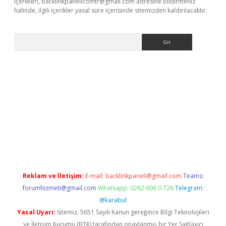
içerikleri,
backlinkpanelicomtr@gmail.com
adresine bildirmeniz
halinde, ilgili içerikler yasal süre içerisinde sitemizden kaldırılacaktır.
Arama
betci giriş
Reklam ve İletişim:
E-mail:
backlinkpaneli@gmail.com
Teams:
forumhizmeti@gmail.com
Whatsapp: 0262 606 0 726
Telegram:
@karabul
Yasal Uyarı:
Sitemiz, 5651 Sayılı Kanun gereğince Bilgi Teknolojileri
ve İletişim Kurumu (BTK) tarafından onaylanmış bir Yer Sağlayıcı