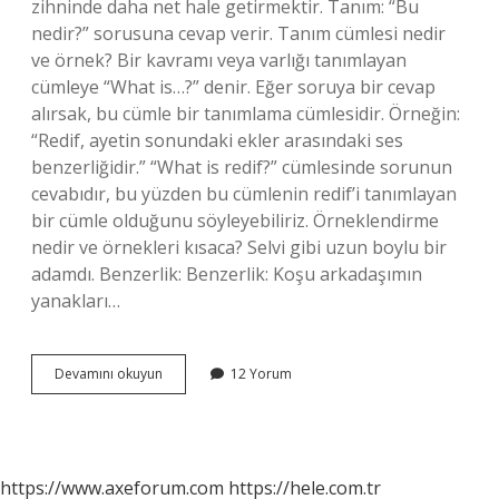
zihninde daha net hale getirmektir. Tanım: “Bu
nedir?” sorusuna cevap verir. Tanım cümlesi nedir
ve örnek? Bir kavramı veya varlığı tanımlayan
cümleye “What is…?” denir. Eğer soruya bir cevap
alırsak, bu cümle bir tanımlama cümlesidir. Örneğin:
“Redif, ayetin sonundaki ekler arasındaki ses
benzerliğidir.” “What is redif?” cümlesinde sorunun
cevabıdır, bu yüzden bu cümlenin redif’i tanımlayan
bir cümle olduğunu söyleyebiliriz. Örneklendirme
nedir ve örnekleri kısaca? Selvi gibi uzun boylu bir
adamdı. Benzerlik: Benzerlik: Koşu arkadaşımın
yanakları…
Tanımlama
Devamını okuyun
12 Yorum
Nedir
Ve
Örnek
https://www.axeforum.com
https://hele.com.tr