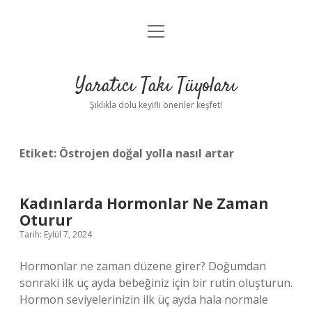
menüyü
Anasayfa
aç
Gizlilik Politikası
Yaratıcı Takı Tüyoları
Yasal Uyarı
Şıklıkla dolu keyifli öneriler keşfet!
Hakkımızda
Etiket:
Östrojen doğal yolla nasıl artar
Kadınlarda Hormonlar Ne Zaman
Oturur
Tarih: Eylül 7, 2024
Hormonlar ne zaman düzene girer? Doğumdan
sonraki ilk üç ayda bebeğiniz için bir rutin oluşturun.
Hormon seviyelerinizin ilk üç ayda hala normale