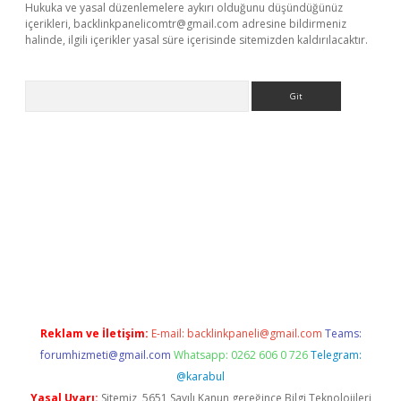
Hukuka ve yasal düzenlemelere aykırı olduğunu düşündüğünüz
içerikleri,
backlinkpanelicomtr@gmail.com
adresine bildirmeniz
halinde, ilgili içerikler yasal süre içerisinde sitemizden kaldırılacaktır.
Arama
i giriş
Reklam ve İletişim:
E-mail:
backlinkpaneli@gmail.com
Teams:
forumhizmeti@gmail.com
Whatsapp: 0262 606 0 726
Telegram:
@karabul
Yasal Uyarı:
Sitemiz, 5651 Sayılı Kanun gereğince Bilgi Teknolojileri