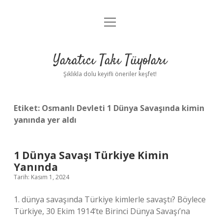
menüyü
Anasayfa
aç
Gizlilik Politikası
Yaratıcı Takı Tüyoları
Yasal Uyarı
Şıklıkla dolu keyifli öneriler keşfet!
Hakkımızda
Etiket:
Osmanlı Devleti 1 Dünya Savaşında kimin
yanında yer aldı
1 Dünya Savaşı Türkiye Kimin
Yanında
Tarih: Kasım 1, 2024
1. dünya savaşında Türkiye kimlerle savaştı? Böylece
Türkiye, 30 Ekim 1914’te Birinci Dünya Savaşı’na