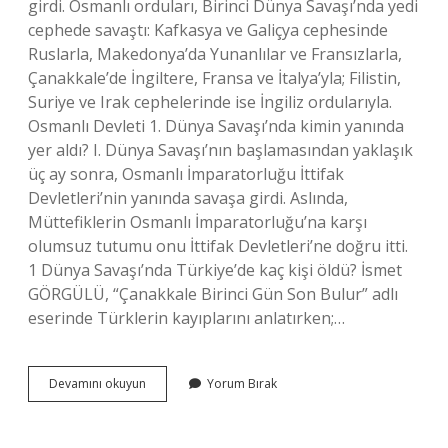
girdi. Osmanlı orduları, Birinci Dünya Savaşı’nda yedi
cephede savaştı: Kafkasya ve Galiçya cephesinde
Ruslarla, Makedonya’da Yunanlılar ve Fransızlarla,
Çanakkale’de İngiltere, Fransa ve İtalya’yla; Filistin,
Suriye ve Irak cephelerinde ise İngiliz ordularıyla.
Osmanlı Devleti 1. Dünya Savaşı’nda kimin yanında
yer aldı? I. Dünya Savaşı’nın başlamasından yaklaşık
üç ay sonra, Osmanlı İmparatorluğu İttifak
Devletleri’nin yanında savaşa girdi. Aslında,
Müttefiklerin Osmanlı İmparatorluğu’na karşı
olumsuz tutumu onu İttifak Devletleri’ne doğru itti.
1 Dünya Savaşı’nda Türkiye’de kaç kişi öldü? İsmet
GÖRGÜLÜ, “Çanakkale Birinci Gün Son Bulur” adlı
eserinde Türklerin kayıplarını anlatırken;…
1
Devamını okuyun
Yorum Bırak
Dünya
Savaşı
Türkiye