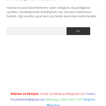
Hukuka ve yasal düzenlemelere aykırı olduğunu düşündüğünüz
içerikleri,
backlinkpanelicomtr@gmail.com
adresine bildirmeniz
halinde, ilgili içerikler yasal süre içerisinde sitemizden kaldırılacaktır.
Arama
betci giriş
Reklam ve İletişim:
E-mail:
backlinkpaneli@gmail.com
Teams:
forumhizmeti@gmail.com
Whatsapp: 0262 606 0 726
Telegram:
@karabul