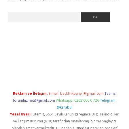
Arama
betci giriş
Reklam ve İletişim:
E-mail:
backlinkpaneli@gmail.com
Teams:
forumhizmeti@gmail.com
Whatsapp: 0262 606 0 726
Telegram:
@karabul
Yasal Uyarı:
Sitemiz, 5651 Sayılı Kanun gereğince Bilgi Teknolojileri
ve İletişim Kurumu (BTK) tarafından onaylanmış bir Yer Sağlayıcı
olarak hizmet vermektedir. Bu nedenle, sitedeki içerikleri proaktif