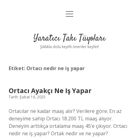
menüyü
Anasayfa
aç
Gizlilik Politikası
Yaratıcı Takı Tüyoları
Yasal Uyarı
Şıklıkla dolu keyifli öneriler keşfet!
Hakkımızda
Etiket:
Ortacı nedir ne iş yapar
Ortacı Ayakçı Ne Iş Yapar
Tarih: Şubat 16, 2025
Ortacılar ne kadar maaş alır? Verilere göre; En az
deneyime sahip Ortacı 18.200 TL maaş alıyor.
Deneyim arttıkça ortalama maaş 45’e çıkıyor. Ortacı
nedir ne iş yapar? Ortak nedir ve ne yapar?