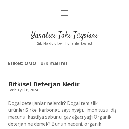
menüyü
Anasayfa
aç
Gizlilik Politikası
Yaratıcı Takı Tüyoları
Yasal Uyarı
Şıklıkla dolu keyifli öneriler keşfet!
Hakkımızda
Etiket:
OMO Türk malı mı
Bitkisel Deterjan Nedir
Tarih: Eylül 8, 2024
Doğal deterjanlar nelerdir? Doğal temizlik
ürünleriSirke, karbonat, zeytinyağı, limon tuzu, diş
macunu, kastilya sabunu, çay ağacı yağı Organik
deterjan ne demek? Bunun nedeni, organik