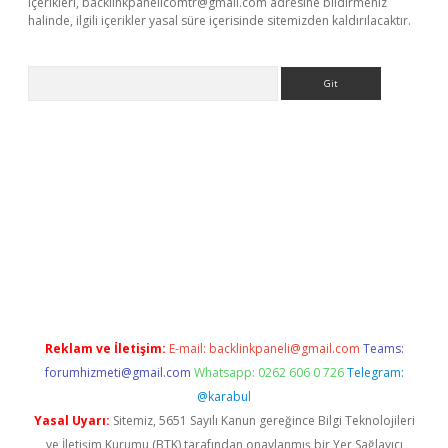
içerikleri,
backlinkpanelicomtr@gmail.com
adresine bildirmeniz
halinde, ilgili içerikler yasal süre içerisinde sitemizden kaldırılacaktır.
Arama
iş
Reklam ve İletişim:
E-mail:
backlinkpaneli@gmail.com
Teams:
forumhizmeti@gmail.com
Whatsapp: 0262 606 0 726
Telegram:
@karabul
Yasal Uyarı:
Sitemiz, 5651 Sayılı Kanun gereğince Bilgi Teknolojileri
ve İletişim Kurumu (BTK) tarafından onaylanmış bir Yer Sağlayıcı