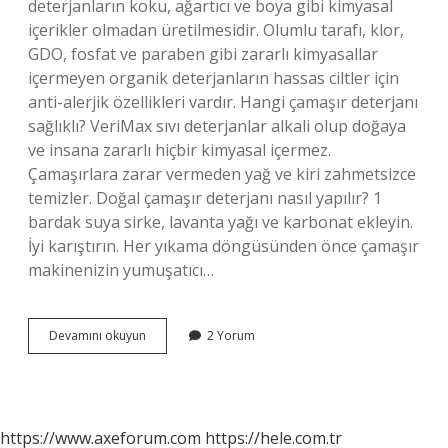
deterjanların koku, ağartıcı ve boya gibi kimyasal
içerikler olmadan üretilmesidir. Olumlu tarafı, klor,
GDO, fosfat ve paraben gibi zararlı kimyasallar
içermeyen organik deterjanların hassas ciltler için
anti-alerjik özellikleri vardır. Hangi çamaşır deterjanı
sağlıklı? VeriMax sıvı deterjanlar alkali olup doğaya
ve insana zararlı hiçbir kimyasal içermez.
Çamaşırlara zarar vermeden yağ ve kiri zahmetsizce
temizler. Doğal çamaşır deterjanı nasıl yapılır? 1
bardak suya sirke, lavanta yağı ve karbonat ekleyin.
İyi karıştırın. Her yıkama döngüsünden önce çamaşır
makinenizin yumuşatıcı…
Bitkisel
Devamını okuyun
2 Yorum
Deterjan
Nedir
https://www.axeforum.com
https://hele.com.tr