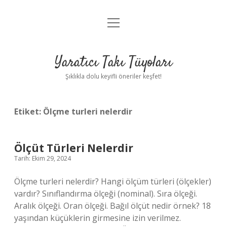
menüyü
Anasayfa
aç
Gizlilik Politikası
Yaratıcı Takı Tüyoları
Yasal Uyarı
Şıklıkla dolu keyifli öneriler keşfet!
Hakkımızda
Etiket:
Ölçme turleri nelerdir
Ölçüt Türleri Nelerdir
Tarih: Ekim 29, 2024
Ölçme turleri nelerdir? Hangi ölçüm türleri (ölçekler)
vardır? Sınıflandırma ölçeği (nominal). Sıra ölçeği.
Aralık ölçeği. Oran ölçeği. Bağıl ölçüt nedir örnek? 18
yaşından küçüklerin girmesine izin verilmez.