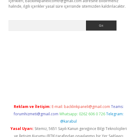
içerikleri,
backlinkpanelicomtr@gmail.com
adresine bildirmeniz
halinde, ilgili içerikler yasal süre içerisinde sitemizden kaldırılacaktır.
Arama
ş
Reklam ve İletişim:
E-mail:
backlinkpaneli@gmail.com
Teams:
forumhizmeti@gmail.com
Whatsapp: 0262 606 0 726
Telegram:
@karabul
Yasal Uyarı:
Sitemiz, 5651 Sayılı Kanun gereğince Bilgi Teknolojileri
ve İletişim Kurumu (BTK) tarafından onaylanmış bir Yer Sağlayıcı