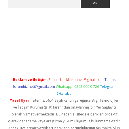
Arama
etci giriş
Reklam ve İletişim:
E-mail:
backlinkpaneli@gmail.com
Teams:
forumhizmeti@gmail.com
Whatsapp: 0262 606 0 726
Telegram:
@karabul
Yasal Uyarı:
Sitemiz, 5651 Sayılı Kanun gereğince Bilgi Teknolojileri
ve İletişim Kurumu (BTK) tarafından onaylanmış bir Yer Sağlayıcı
olarak hizmet vermektedir. Bu nedenle, sitedeki içerikleri proaktif
olarak denetleme veya araştırma yükümlülüğümüz bulunmamaktadır.
Ancak, üyelerimiz yazdıkları içeriklerin sorumluluğunu taşımakta olup,