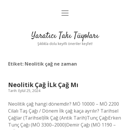
menüyü
Anasayfa
aç
Gizlilik Politikası
Yaratıcı Takı Tüyoları
Yasal Uyarı
Şıklıkla dolu keyifli öneriler keşfet!
Hakkımızda
Etiket:
Neolitik çağ ne zaman
Neolitik Çağ İLk Çağ Mı
Tarih: Eylül 25, 2024
Neolitik çağ hangi dönemdir? MÖ 10000 – MÖ 2200
Cilalı Taş Çağı / Dönem İlk çağ kaça ayrılır? Tarihsel
Çağlar (Tarihsel)İlk Çağ (Antik Tarih)Tunç ÇağıErken
Tunç Çağı (MÖ 3300–2000)Demir Çağı (MÖ 1190 –