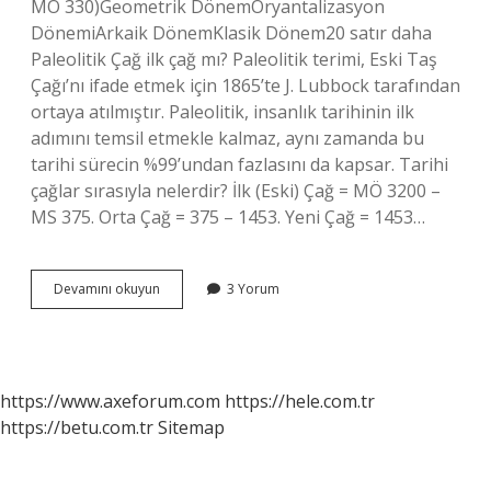
MÖ 330)Geometrik DönemOryantalizasyon
DönemiArkaik DönemKlasik Dönem20 satır daha
Paleolitik Çağ ilk çağ mı? Paleolitik terimi, Eski Taş
Çağı’nı ifade etmek için 1865’te J. Lubbock tarafından
ortaya atılmıştır. Paleolitik, insanlık tarihinin ilk
adımını temsil etmekle kalmaz, aynı zamanda bu
tarihi sürecin %99’undan fazlasını da kapsar. Tarihi
çağlar sırasıyla nelerdir? İlk (Eski) Çağ = MÖ 3200 –
MS 375. Orta Çağ = 375 – 1453. Yeni Çağ = 1453…
Neolitik
Devamını okuyun
3 Yorum
Çağ
İLk
Çağ
Mı
https://www.axeforum.com
https://hele.com.tr
https://betu.com.tr
Sitemap