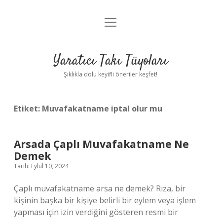
menüyü
Anasayfa
aç
Gizlilik Politikası
Yaratıcı Takı Tüyoları
Yasal Uyarı
Şıklıkla dolu keyifli öneriler keşfet!
Hakkımızda
Etiket:
Muvafakatname iptal olur mu
Arsada Çaplı Muvafakatname Ne
Demek
Tarih: Eylül 10, 2024
Çaplı muvafakatname arsa ne demek? Rıza, bir
kişinin başka bir kişiye belirli bir eylem veya işlem
yapması için izin verdiğini gösteren resmi bir