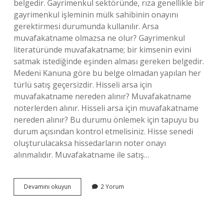
belgedir. Gayrimenkul sektöründe, rıza genellikle bir
gayrimenkul işleminin mülk sahibinin onayını
gerektirmesi durumunda kullanılır. Arsa
muvafakatname olmazsa ne olur? Gayrimenkul
literatüründe muvafakatname; bir kimsenin evini
satmak istediğinde eşinden alması gereken belgedir.
Medeni Kanuna göre bu belge olmadan yapılan her
türlü satış geçersizdir. Hisseli arsa için
muvafakatname nereden alınır? Muvafakatname
noterlerden alınır. Hisseli arsa için muvafakatname
nereden alınır? Bu durumu önlemek için tapuyu bu
durum açısından kontrol etmelisiniz. Hisse senedi
oluşturulacaksa hissedarların noter onayı
alınmalıdır. Muvafakatname ile satış…
Arsada
Devamını okuyun
2 Yorum
Çaplı
Muvafakatname
Ne