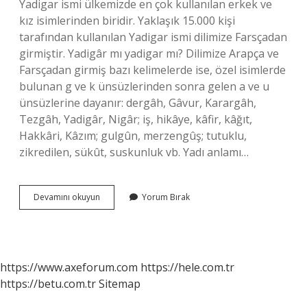
Yadigar ismi ülkemizde en çok kullanılan erkek ve
kız isimlerinden biridir. Yaklaşık 15.000 kişi
tarafından kullanılan Yadigar ismi dilimize Farsçadan
girmiştir. Yadigâr mı yadigar mı? Dilimize Arapça ve
Farsçadan girmiş bazı kelimelerde ise, özel isimlerde
bulunan g ve k ünsüzlerinden sonra gelen a ve u
ünsüzlerine dayanır: dergâh, Gâvur, Karargâh,
Tezgâh, Yadigâr, Nigâr; iş, hikâye, kâfir, kâğıt,
Hakkâri, Kâzım; gulgûn, merzengûş; tutuklu,
zikredilen, sükût, suskunluk vb. Yadı anlamı…
Yadigar
Devamını okuyun
Yorum Bırak
In
Anlamı
Nedir
https://www.axeforum.com
https://hele.com.tr
https://betu.com.tr
Sitemap