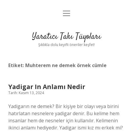
menüyü
Anasayfa
aç
Gizlilik Politikası
Yaratıcı Takı Tüyoları
Yasal Uyarı
Şıklıkla dolu keyifli öneriler keşfet!
Hakkımızda
Etiket:
Muhterem ne demek örnek cümle
Yadigar In Anlamı Nedir
Tarih: Kasım 13, 2024
Yadigarın ne demek? Bir kişiye bir olayı veya birini
hatırlatan nesnelere yadigar denir. Bu kelime hem
insanlar hem de nesneler için kullanılır. Kelimenin
ikinci anlamı hediyedir. Yadigar ismi kız mı erkek mi?