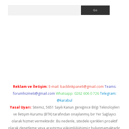
Arama
ş
Reklam ve İletişim:
E-mail:
backlinkpaneli@gmail.com
Teams:
forumhizmeti@gmail.com
Whatsapp: 0262 606 0 726
Telegram:
@karabul
Yasal Uyarı:
Sitemiz, 5651 Sayılı Kanun gereğince Bilgi Teknolojileri
ve İletişim Kurumu (BTK) tarafından onaylanmış bir Yer Sağlayıcı
olarak hizmet vermektedir. Bu nedenle, sitedeki içerikleri proaktif
olarak denetleme veya araştırma yükümlülüğümüz bulunmamaktadır.