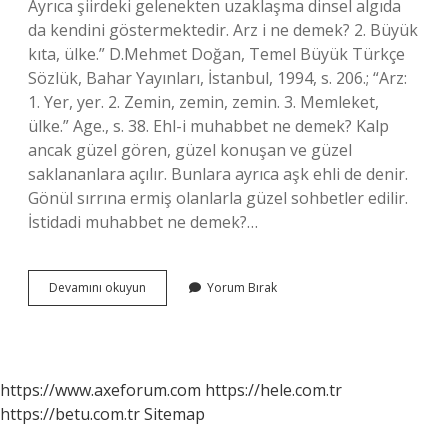
Ayrıca şiirdeki gelenekten uzaklaşma dinsel algıda
da kendini göstermektedir. Arz i ne demek? 2. Büyük
kıta, ülke.” D.Mehmet Doğan, Temel Büyük Türkçe
Sözlük, Bahar Yayınları, İstanbul, 1994, s. 206.; “Arz:
1. Yer, yer. 2. Zemin, zemin, zemin. 3. Memleket,
ülke.” Age., s. 38. Ehl-i muhabbet ne demek? Kalp
ancak güzel gören, güzel konuşan ve güzel
saklananlara açılır. Bunlara ayrıca aşk ehli de denir.
Gönül sırrına ermiş olanlarla güzel sohbetler edilir.
İstidadi muhabbet ne demek?…
Arz
Devamını okuyun
Yorum Bırak
I
Muhabbet
Ne
Demek
https://www.axeforum.com
https://hele.com.tr
https://betu.com.tr
Sitemap