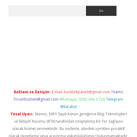
Arama
betci giriş
Reklam ve İletişim:
E-mail:
backlinkpaneli@gmail.com
Teams:
forumhizmeti@gmail.com
Whatsapp: 0262 606 0 726
Telegram:
@karabul
Yasal Uyarı:
Sitemiz, 5651 Sayılı Kanun gereğince Bilgi Teknolojileri
ve İletişim Kurumu (BTK) tarafından onaylanmış bir Yer Sağlayıcı
olarak hizmet vermektedir. Bu nedenle, sitedeki içerikleri proaktif
olarak denetleme veya araştırma yükümlülüğümüz bulunmamaktadır.