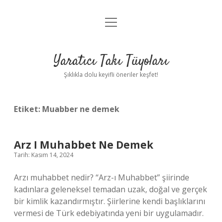
menüyü
Anasayfa
aç
Gizlilik Politikası
Yaratıcı Takı Tüyoları
Yasal Uyarı
Şıklıkla dolu keyifli öneriler keşfet!
Hakkımızda
Etiket:
Muabber ne demek
Arz I Muhabbet Ne Demek
Tarih: Kasım 14, 2024
Arzı muhabbet nedir? “Arz-ı Muhabbet” şiirinde
kadınlara geleneksel temadan uzak, doğal ve gerçek
bir kimlik kazandırmıştır. Şiirlerine kendi başlıklarını
vermesi de Türk edebiyatında yeni bir uygulamadır.