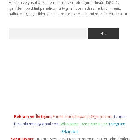
Hukuka ve yasal düzenlemelere aykırı olduğunu düşündüğünüz
içerikleri,
backlinkpanelicomtr@gmail.com
adresine bildirmeniz
halinde, ilgili içerikler yasal süre içerisinde sitemizden kaldırılacaktır.
Arama
ş
Reklam ve İletişim:
E-mail:
backlinkpaneli@gmail.com
Teams:
forumhizmeti@gmail.com
Whatsapp: 0262 606 0 726
Telegram:
@karabul
Yasal Uyarı:
Sitemiz, 5651 Sayılı Kanun gereğince Bilgi Teknolojileri