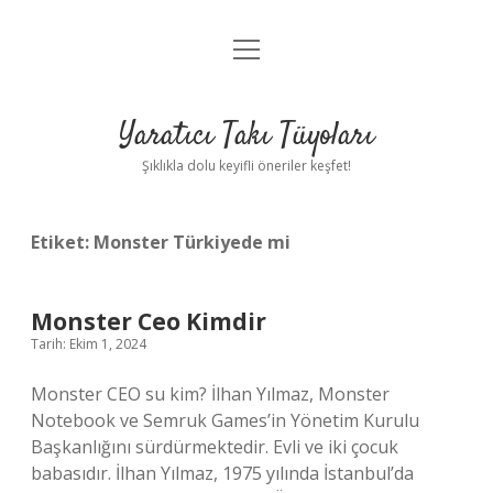
menüyü
Anasayfa
aç
Gizlilik Politikası
Yaratıcı Takı Tüyoları
Yasal Uyarı
Şıklıkla dolu keyifli öneriler keşfet!
Hakkımızda
Etiket:
Monster Türkiyede mi
Monster Ceo Kimdir
Tarih: Ekim 1, 2024
Monster CEO su kim? İlhan Yılmaz, Monster
Notebook ve Semruk Games’in Yönetim Kurulu
Başkanlığını sürdürmektedir. Evli ve iki çocuk
babasıdır. İlhan Yılmaz, 1975 yılında İstanbul’da