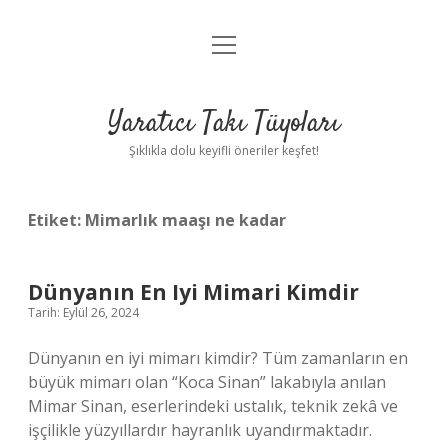
menüyü
Anasayfa
aç
Gizlilik Politikası
Yaratıcı Takı Tüyoları
Yasal Uyarı
Şıklıkla dolu keyifli öneriler keşfet!
Hakkımızda
Etiket:
Mimarlık maaşı ne kadar
Dünyanın En Iyi Mimari Kimdir
Tarih: Eylül 26, 2024
Dünyanın en iyi mimarı kimdir? Tüm zamanların en
büyük mimarı olan “Koca Sinan” lakabıyla anılan
Mimar Sinan, eserlerindeki ustalık, teknik zekâ ve
işçilikle yüzyıllardır hayranlık uyandırmaktadır.