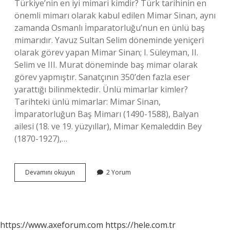
Türkiye’nin en iyi mimari kimdir? Türk tarihinin en
önemli mimarı olarak kabul edilen Mimar Sinan, aynı
zamanda Osmanlı İmparatorluğu’nun en ünlü baş
mimarıdır. Yavuz Sultan Selim döneminde yeniçeri
olarak görev yapan Mimar Sinan; I. Süleyman, II.
Selim ve III. Murat döneminde baş mimar olarak
görev yapmıştır. Sanatçının 350’den fazla eser
yarattığı bilinmektedir. Ünlü mimarlar kimler?
Tarihteki ünlü mimarlar: Mimar Sinan,
İmparatorluğun Baş Mimarı (1490-1588), Balyan
ailesi (18. ve 19. yüzyıllar), Mimar Kemaleddin Bey
(1870-1927),…
Dünyanın
Devamını okuyun
2 Yorum
En
Iyi
Mimari
Kimdir
https://www.axeforum.com
https://hele.com.tr