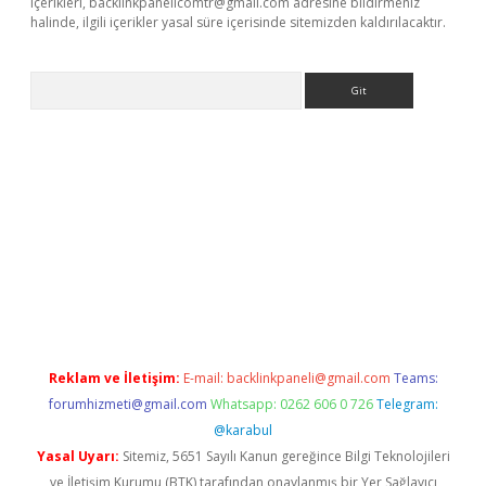
içerikleri,
backlinkpanelicomtr@gmail.com
adresine bildirmeniz
halinde, ilgili içerikler yasal süre içerisinde sitemizden kaldırılacaktır.
Arama
betci giriş
Reklam ve İletişim:
E-mail:
backlinkpaneli@gmail.com
Teams:
forumhizmeti@gmail.com
Whatsapp: 0262 606 0 726
Telegram:
@karabul
Yasal Uyarı:
Sitemiz, 5651 Sayılı Kanun gereğince Bilgi Teknolojileri
ve İletişim Kurumu (BTK) tarafından onaylanmış bir Yer Sağlayıcı