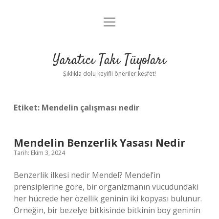
menüyü
Anasayfa
aç
Gizlilik Politikası
Yaratıcı Takı Tüyoları
Yasal Uyarı
Şıklıkla dolu keyifli öneriler keşfet!
Hakkımızda
Etiket:
Mendelin çalışması nedir
Mendelin Benzerlik Yasası Nedir
Tarih: Ekim 3, 2024
Benzerlik ilkesi nedir Mendel? Mendel’in
prensiplerine göre, bir organizmanın vücudundaki
her hücrede her özellik geninin iki kopyası bulunur.
Örneğin, bir bezelye bitkisinde bitkinin boy geninin