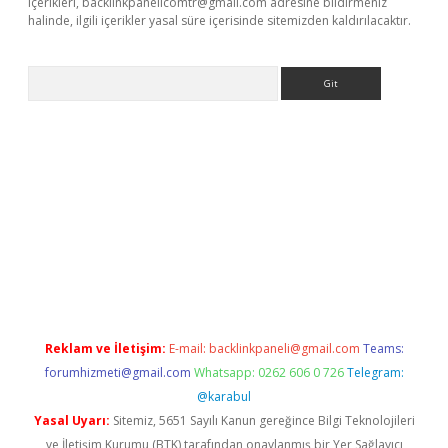
içerikleri,
backlinkpanelicomtr@gmail.com
adresine bildirmeniz
halinde, ilgili içerikler yasal süre içerisinde sitemizden kaldırılacaktır.
Arama
ş
Reklam ve İletişim:
E-mail:
backlinkpaneli@gmail.com
Teams:
forumhizmeti@gmail.com
Whatsapp: 0262 606 0 726
Telegram:
@karabul
Yasal Uyarı:
Sitemiz, 5651 Sayılı Kanun gereğince Bilgi Teknolojileri
ve İletişim Kurumu (BTK) tarafından onaylanmış bir Yer Sağlayıcı