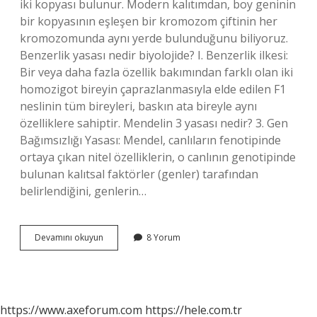
iki kopyası bulunur. Modern kalıtımdan, boy geninin
bir kopyasının eşleşen bir kromozom çiftinin her
kromozomunda aynı yerde bulunduğunu biliyoruz.
Benzerlik yasası nedir biyolojide? I. Benzerlik ilkesi:
Bir veya daha fazla özellik bakımından farklı olan iki
homozigot bireyin çaprazlanmasıyla elde edilen F1
neslinin tüm bireyleri, baskın ata bireyle aynı
özelliklere sahiptir. Mendelin 3 yasası nedir? 3. Gen
Bağımsızlığı Yasası: Mendel, canlıların fenotipinde
ortaya çıkan nitel özelliklerin, o canlının genotipinde
bulunan kalıtsal faktörler (genler) tarafından
belirlendiğini, genlerin…
Mendelin
Devamını okuyun
8 Yorum
Benzerlik
Yasası
Nedir
https://www.axeforum.com
https://hele.com.tr