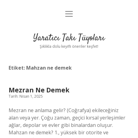
menüyü
Anasayfa
aç
Gizlilik Politikası
Yaratıcı Takı Tüyoları
Yasal Uyarı
Şıklıkla dolu keyifli öneriler keşfet!
Hakkımızda
Etiket:
Mahzan ne demek
Mezran Ne Demek
Tarih: Nisan 1, 2025
Mezran ne anlama gelir? (Coğrafya) ekileceğiniz
alan veya yer. Çoğu zaman, geçici kırsal yerleşimler
ağlar, depolar ve evler gibi binalardan oluşur.
Mahzan ne demek? 1., yüksek bir otorite ve