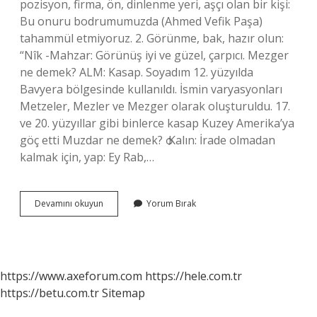
pozisyon, firma, ön, dinlenme yeri, aşçı olan bir kişi:
Bu onuru bodrumumuzda (Ahmed Vefik Paşa)
tahammül etmiyoruz. 2. Görünme, bak, hazır olun:
“Nîk -Mahzar: Görünüş iyi ve güzel, çarpıcı. Mezger
ne demek? ALM: Kasap. Soyadım 12. yüzyılda
Bavyera bölgesinde kullanıldı. İsmin varyasyonları
Metzeler, Mezler ve Mezger olarak oluşturuldu. 17.
ve 20. yüzyıllar gibi binlerce kasap Kuzey Amerika’ya
göç etti Muzdar ne demek? ѻ Kalın: İrade olmadan
kalmak için, yap: Ey Rab,…
Mezran
Devamını okuyun
Yorum Bırak
Ne
Demek
https://www.axeforum.com
https://hele.com.tr
https://betu.com.tr
Sitemap