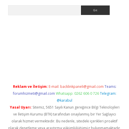
Arama
ş
Reklam ve İletişim:
E-mail:
backlinkpaneli@gmail.com
Teams:
forumhizmeti@gmail.com
Whatsapp: 0262 606 0 726
Telegram:
@karabul
Yasal Uyarı:
Sitemiz, 5651 Sayılı Kanun gereğince Bilgi Teknolojileri
ve İletişim Kurumu (BTK) tarafından onaylanmış bir Yer Sağlayıcı
olarak hizmet vermektedir. Bu nedenle, sitedeki içerikleri proaktif
olarak denetleme veya araştırma yükümlülüğümüz bulunmamaktadır.