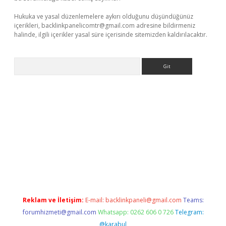
Hukuka ve yasal düzenlemelere aykırı olduğunu düşündüğünüz
içerikleri,
backlinkpanelicomtr@gmail.com
adresine bildirmeniz
halinde, ilgili içerikler yasal süre içerisinde sitemizden kaldırılacaktır.
Arama
ş
Reklam ve İletişim:
E-mail:
backlinkpaneli@gmail.com
Teams:
forumhizmeti@gmail.com
Whatsapp: 0262 606 0 726
Telegram:
@karabul