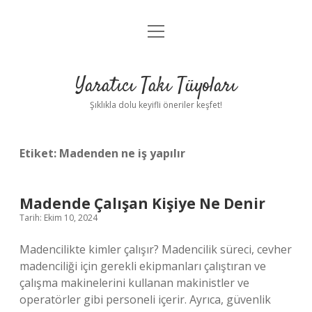
menüyü
Anasayfa
aç
Gizlilik Politikası
Yaratıcı Takı Tüyoları
Yasal Uyarı
Şıklıkla dolu keyifli öneriler keşfet!
Hakkımızda
Etiket:
Madenden ne iş yapılır
Madende Çalışan Kişiye Ne Denir
Tarih: Ekim 10, 2024
Madencilikte kimler çalışır? Madencilik süreci, cevher
madenciliği için gerekli ekipmanları çalıştıran ve
çalışma makinelerini kullanan makinistler ve
operatörler gibi personeli içerir. Ayrıca, güvenlik