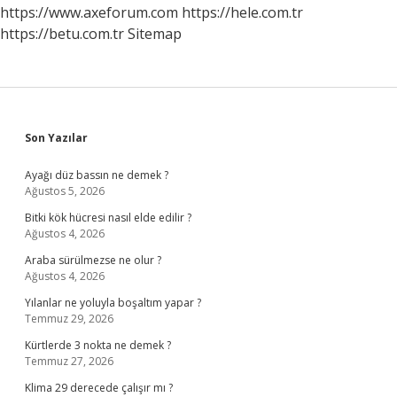
Mı
https://www.axeforum.com
https://hele.com.tr
https://betu.com.tr
Sitemap
Sidebar
Son Yazılar
Ayağı düz bassın ne demek ?
Ağustos 5, 2026
Bitki kök hücresi nasıl elde edilir ?
Ağustos 4, 2026
Araba sürülmezse ne olur ?
Ağustos 4, 2026
Yılanlar ne yoluyla boşaltım yapar ?
Temmuz 29, 2026
Kürtlerde 3 nokta ne demek ?
Temmuz 27, 2026
Klima 29 derecede çalışır mı ?