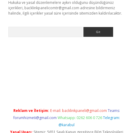
Hukuka ve yasal düzenlemelere aykırı olduğunu düşündüğünüz
içerikleri,
backlinkpanelicomtr@gmail.com
adresine bildirmeniz
halinde, ilgili içerikler yasal süre içerisinde sitemizden kaldırılacaktır.
Arama
betci giriş
Reklam ve İletişim:
E-mail:
backlinkpaneli@gmail.com
Teams:
forumhizmeti@gmail.com
Whatsapp: 0262 606 0 726
Telegram:
@karabul
Yasal Uyarı:
Sitemiz, 5651 Sayılı Kanun gereğince Bilgi Teknolojileri