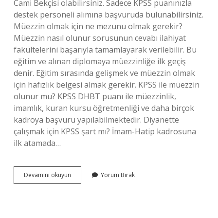
Cami Bekçisi olabilirsiniz. Sadece KPSS puanınızla
destek personeli alımına başvuruda bulunabilirsiniz.
Müezzin olmak için ne mezunu olmak gerekir?
Müezzin nasıl olunur sorusunun cevabı ilahiyat
fakültelerini başarıyla tamamlayarak verilebilir. Bu
eğitim ve alınan diplomaya müezzinliğe ilk geçiş
denir. Eğitim sırasında gelişmek ve müezzin olmak
için hafızlık belgesi almak gerekir. KPSS ile müezzin
olunur mu? KPSS DHBT puanı ile müezzinlik,
imamlık, kuran kursu öğretmenliği ve daha birçok
kadroya başvuru yapılabilmektedir. Diyanette
çalışmak için KPSS şart mı? İmam-Hatip kadrosuna
ilk atamada…
Müezzin
Devamını okuyun
Yorum Bırak
Olmak
Için
Kpss
Şart