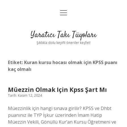
menüyü
Anasayfa
aç
Gizlilik Politikası
Yaratıcı Takı Tüyoları
Yasal Uyarı
Şıklıkla dolu keyifli öneriler keşfet!
Hakkımızda
Etiket:
Kuran kursu hocası olmak için KPSS puanı
kaç olmalı
Müezzin Olmak Için Kpss Şart Mı
Tarih: Kasım 12, 2024
Müezzinlik için hangi sınava girilir? KPSS ve Dhbt
puanınız ile TYP İşkur üzerinden İmam Hatip
Müezzin Vekili, Gönüllü Kur’an Kursu Öğretmeni ve