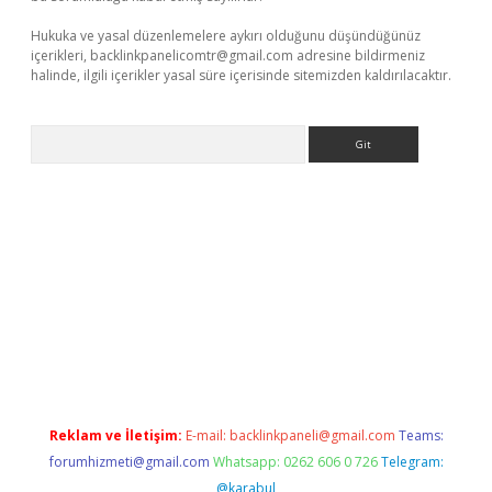
Hukuka ve yasal düzenlemelere aykırı olduğunu düşündüğünüz
içerikleri,
backlinkpanelicomtr@gmail.com
adresine bildirmeniz
halinde, ilgili içerikler yasal süre içerisinde sitemizden kaldırılacaktır.
Arama
ş
Reklam ve İletişim:
E-mail:
backlinkpaneli@gmail.com
Teams:
forumhizmeti@gmail.com
Whatsapp: 0262 606 0 726
Telegram:
@karabul