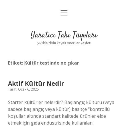
menüyü
Anasayfa
aç
Gizlilik Politikası
Yaratıcı Takı Tüyoları
Yasal Uyarı
Şıklıkla dolu keyifli öneriler keşfet!
Hakkımızda
Etiket:
Kültür testinde ne çıkar
Aktif Kültür Nedir
Tarih: Ocak 6, 2025
Starter kültürler nelerdir? Başlangıç ​​kültürü (veya
sadece başlangıç ​​veya kültür) basitçe “kontrollü
koşullar altında standart kalitede ürünler elde
etmek için gıda endüstrisinde kullanılan