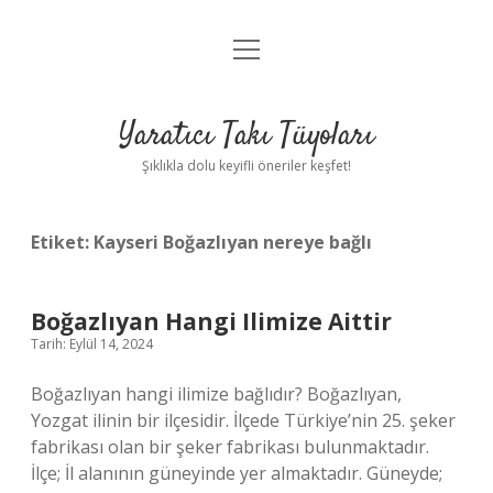
menüyü
Anasayfa
aç
Gizlilik Politikası
Yaratıcı Takı Tüyoları
Yasal Uyarı
Şıklıkla dolu keyifli öneriler keşfet!
Hakkımızda
Etiket:
Kayseri Boğazlıyan nereye bağlı
Boğazlıyan Hangi Ilimize Aittir
Tarih: Eylül 14, 2024
Boğazlıyan hangi ilimize bağlıdır? Boğazlıyan,
Yozgat ilinin bir ilçesidir. İlçede Türkiye’nin 25. şeker
fabrikası olan bir şeker fabrikası bulunmaktadır.
İlçe; İl alanının güneyinde yer almaktadır. Güneyde;