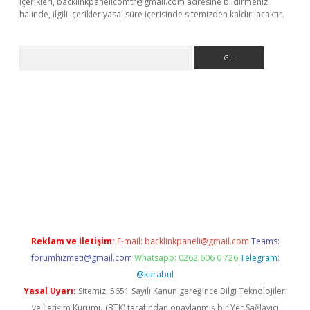
içerikleri,
backlinkpanelicomtr@gmail.com
adresine bildirmeniz
halinde, ilgili içerikler yasal süre içerisinde sitemizden kaldırılacaktır.
Arama
betci giriş
Reklam ve İletişim:
E-mail:
backlinkpaneli@gmail.com
Teams:
forumhizmeti@gmail.com
Whatsapp: 0262 606 0 726
Telegram:
@karabul
Yasal Uyarı:
Sitemiz, 5651 Sayılı Kanun gereğince Bilgi Teknolojileri
ve İletişim Kurumu (BTK) tarafından onaylanmış bir Yer Sağlayıcı