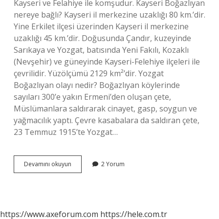
Kayseri ve Felahiye ile komşudur. Kayseri Boğazlıyan
nereye bağlı? Kayseri il merkezine uzaklığı 80 km.’dir.
Yine Erkilet ilçesi üzerinden Kayseri il merkezine
uzaklığı 45 km.’dir. Doğusunda Çandır, kuzeyinde
Sarıkaya ve Yozgat, batısında Yeni Fakılı, Kozaklı
(Nevşehir) ve güneyinde Kayseri-Felehiye ilçeleri ile
çevrilidir. Yüzölçümü 2129 km²’dir. Yozgat
Boğazlıyan olayı nedir? Boğazlıyan köylerinde
sayıları 300’e yakın Ermeni’den oluşan çete,
Müslümanlara saldırarak cinayet, gasp, soygun ve
yağmacılık yaptı. Çevre kasabalara da saldıran çete,
23 Temmuz 1915’te Yozgat…
Boğazlıyan
Devamını okuyun
2 Yorum
Hangi
Ilimize
Aittir
https://www.axeforum.com
https://hele.com.tr