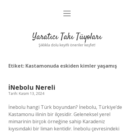
menüyü
Anasayfa
aç
Gizlilik Politikası
Yaratıcı Takı Tüyoları
Yasal Uyarı
Şıklıkla dolu keyifli öneriler keşfet!
Hakkımızda
Etiket:
Kastamonuda eskiden kimler yaşamış
İNebolu Nereli
Tarih: Kasım 13, 2024
İnebolu hangi Türk boyundan? İnebolu, Türkiye’de
Kastamonu ilinin bir ilçesidir. Geleneksel yerel
mimarinin birçok örneğine sahip Karadeniz
kıyısındaki bir liman kentidir. İnebolu çevresindeki