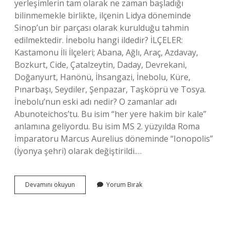
yerleşimlerin tam olarak ne zaman başladığı
bilinmemekle birlikte, ilçenin Lidya döneminde
Sinop’un bir parçası olarak kurulduğu tahmin
edilmektedir. İnebolu hangi ildedir? İLÇELER:
Kastamonu İli İlçeleri; Abana, Ağlı, Araç, Azdavay,
Bozkurt, Cide, Çatalzeytin, Daday, Devrekani,
Doğanyurt, Hanönü, İhsangazi, İnebolu, Küre,
Pınarbaşı, Seydiler, Şenpazar, Taşköprü ve Tosya.
İnebolu’nun eski adı nedir? O zamanlar adı
Abunoteichos’tu. Bu isim “her yere hakim bir kale”
anlamına geliyordu. Bu isim MS 2. yüzyılda Roma
İmparatoru Marcus Aurelius döneminde “Ionopolis”
(İyonya şehri) olarak değiştirildi.…
İNebolu
Devamını okuyun
Yorum Bırak
Nereli