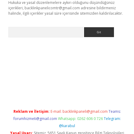
Hukuka ve yasal düzenlemelere aykırı olduğunu düşündüğünüz
içerikleri,
backlinkpanelicomtr@gmail.com
adresine bildirmeniz
halinde, ilgili içerikler yasal süre içerisinde sitemizden kaldırılacaktır.
Arama
ş
Reklam ve İletişim:
E-mail:
backlinkpaneli@gmail.com
Teams:
forumhizmeti@gmail.com
Whatsapp: 0262 606 0 726
Telegram:
@karabul
Yasal Uyarı:
Sitemiz, 5651 Sayılı Kanun gereğince Bilgi Teknolojileri