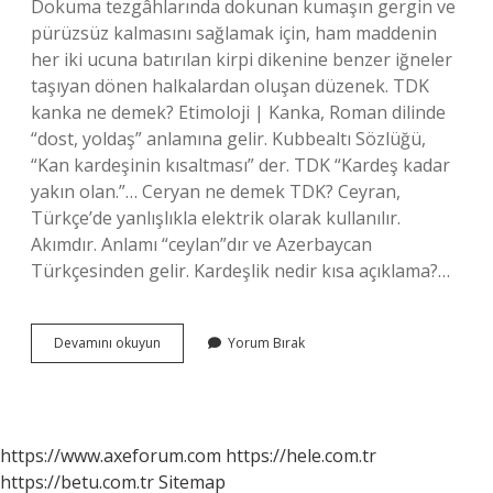
Dokuma tezgâhlarında dokunan kumaşın gergin ve
pürüzsüz kalmasını sağlamak için, ham maddenin
her iki ucuna batırılan kirpi dikenine benzer iğneler
taşıyan dönen halkalardan oluşan düzenek. TDK
kanka ne demek? Etimoloji | Kanka, Roman dilinde
“dost, yoldaş” anlamına gelir. Kubbealtı Sözlüğü,
“Kan kardeşinin kısaltması” der. TDK “Kardeş kadar
yakın olan.”… Ceryan ne demek TDK? Ceyran,
Türkçe’de yanlışlıkla elektrik olarak kullanılır.
Akımdır. Anlamı “ceylan”dır ve Azerbaycan
Türkçesinden gelir. Kardeşlik nedir kısa açıklama?…
Kardeşçe
Devamını okuyun
Yorum Bırak
Ne
Demek
Tdk
https://www.axeforum.com
https://hele.com.tr
https://betu.com.tr
Sitemap