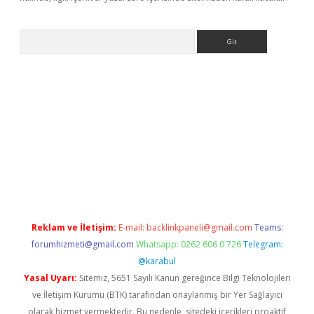
Arama
ş
Reklam ve İletişim:
E-mail:
backlinkpaneli@gmail.com
Teams:
forumhizmeti@gmail.com
Whatsapp: 0262 606 0 726
Telegram:
@karabul
Yasal Uyarı:
Sitemiz, 5651 Sayılı Kanun gereğince Bilgi Teknolojileri
ve İletişim Kurumu (BTK) tarafından onaylanmış bir Yer Sağlayıcı
olarak hizmet vermektedir. Bu nedenle, sitedeki içerikleri proaktif