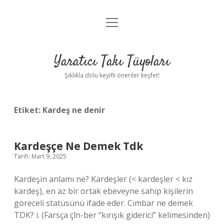
menüyü
Anasayfa
aç
Gizlilik Politikası
Yaratıcı Takı Tüyoları
Yasal Uyarı
Şıklıkla dolu keyifli öneriler keşfet!
Hakkımızda
Etiket:
Kardeş ne denir
Kardeşçe Ne Demek Tdk
Tarih: Mart 9, 2025
Kardeşin anlamı ne? Kardeşler (< kardeşler < kız
kardeş), en az bir ortak ebeveyne sahip kişilerin
göreceli statüsünü ifade eder. Cımbar ne demek
TDK? i. (Farsça çīn-ber “kırışık giderici” kelimesinden)