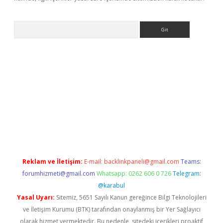
Arama
betci giriş
Reklam ve İletişim:
E-mail:
backlinkpaneli@gmail.com
Teams:
forumhizmeti@gmail.com
Whatsapp: 0262 606 0 726
Telegram:
@karabul
Yasal Uyarı:
Sitemiz, 5651 Sayılı Kanun gereğince Bilgi Teknolojileri
ve İletişim Kurumu (BTK) tarafından onaylanmış bir Yer Sağlayıcı
olarak hizmet vermektedir. Bu nedenle, sitedeki içerikleri proaktif