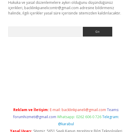
Hukuka ve yasal düzenlemelere aykırı olduğunu düşündüğünüz
içerikleri,
backlinkpanelicomtr@gmail.com
adresine bildirmeniz
halinde, ilgili içerikler yasal süre içerisinde sitemizden kaldırılacaktır.
Arama
betci giriş
Reklam ve İletişim:
E-mail:
backlinkpaneli@gmail.com
Teams:
forumhizmeti@gmail.com
Whatsapp: 0262 606 0 726
Telegram:
@karabul
Yasal Uyarı:
Sitemiz, 5651 Sayılı Kanun gereğince Bilgi Teknolojileri