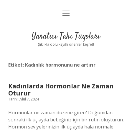
menüyü
Anasayfa
aç
Gizlilik Politikası
Yaratıcı Takı Tüyoları
Yasal Uyarı
Şıklıkla dolu keyifli öneriler keşfet!
Hakkımızda
Etiket:
Kadınlık hormonunu ne artırır
Kadınlarda Hormonlar Ne Zaman
Oturur
Tarih: Eylül 7, 2024
Hormonlar ne zaman düzene girer? Doğumdan
sonraki ilk üç ayda bebeğiniz için bir rutin oluşturun.
Hormon seviyelerinizin ilk üç ayda hala normale