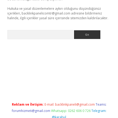
Hukuka ve yasal düzenlemelere aykırı olduğunu düşündüğünüz
içerikleri,
backlinkpanelicomtr@gmail.com
adresine bildirmeniz
halinde, ilgili içerikler yasal süre içerisinde sitemizden kaldırılacaktır.
Arama
betci giriş
Reklam ve İletişim:
E-mail:
backlinkpaneli@gmail.com
Teams:
forumhizmeti@gmail.com
Whatsapp: 0262 606 0 726
Telegram:
@karabul