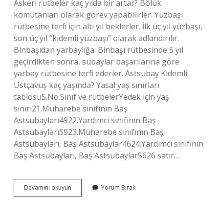
Askeri rütbeler kaç yılda bir artar? Bölük
komutanları olarak görev yapabilirler. Yüzbaşı
rütbesine terfi için altı yıl beklerler. İlk üç yıl yüzbaşı,
son üç yıl “kıdemli yüzbaşı” olarak adlandırılır.
Binbaşıdan yarbaylığa: Binbaşı rütbesinde 5 yıl
geçirdikten sonra, subaylar başarılarına göre
yarbay rütbesine terfi ederler. Astsubay Kıdemli
Üstçavuş kaç yaşında? Yasal yaş sınırları
tablosuS.No.Sınıf ve rütbelerYedek için yaş
sınırı21.Muharebe sınıfının Baş
Astsubayları4922.Yardımcı sınıfının Baş
Astsubayları5923.Muharebe sınıfının Baş
Astsubayları, Baş Astsubaylar4624.Yardımcı sınıfının
Baş Astsubayları, Baş Astsubaylar5626 satır…
Kıdemli
Devamını okuyun
Yorum Bırak
Üstçavuş
Kaç
Yıl