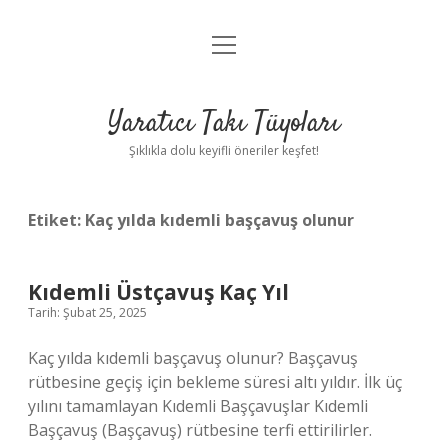
menüyü
Anasayfa
aç
Gizlilik Politikası
Yaratıcı Takı Tüyoları
Yasal Uyarı
Şıklıkla dolu keyifli öneriler keşfet!
Hakkımızda
Etiket:
Kaç yılda kıdemli başçavuş olunur
Kıdemli Üstçavuş Kaç Yıl
Tarih: Şubat 25, 2025
Kaç yılda kıdemli başçavuş olunur? Başçavuş
rütbesine geçiş için bekleme süresi altı yıldır. İlk üç
yılını tamamlayan Kıdemli Başçavuşlar Kıdemli
Başçavuş (Başçavuş) rütbesine terfi ettirilirler.