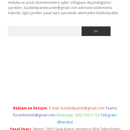
Hukuka ve yasal düzenlemelere aykırı olduğunu düşündüğünüz
içerikleri,
backlinkpanelicomtr@gmail.com
adresine bildirmeniz
halinde, ilgili içerikler yasal süre içerisinde sitemizden kaldırılacaktır.
Arama
betci giriş
Reklam ve İletişim:
E-mail:
backlinkpaneli@gmail.com
Teams:
forumhizmeti@gmail.com
Whatsapp: 0262 606 0 726
Telegram:
@karabul
Yasal Uyarı:
Sitemiz, 5651 Sayılı Kanun gereğince Bilgi Teknolojileri