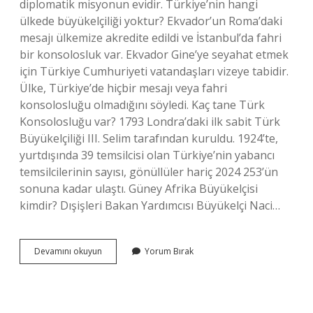
diplomatik misyonun evidir. Türkiye’nin hangi
ülkede büyükelçiliği yoktur? Ekvador’un Roma’daki
mesajı ülkemize akredite edildi ve İstanbul’da fahri
bir konsolosluk var. Ekvador Gine’ye seyahat etmek
için Türkiye Cumhuriyeti vatandaşları vizeye tabidir.
Ülke, Türkiye’de hiçbir mesajı veya fahri
konsolosluğu olmadığını söyledi. Kaç tane Türk
Konsolosluğu var? 1793 Londra’daki ilk sabit Türk
Büyükelçiliği III. Selim tarafından kuruldu. 1924’te,
yurtdışında 39 temsilcisi olan Türkiye’nin yabancı
temsilcilerinin sayısı, gönüllüler hariç 2024 253’ün
sonuna kadar ulaştı. Güney Afrika Büyükelçisi
kimdir? Dışişleri Bakan Yardımcısı Büyükelçi Naci…
Türkiyenin
Devamını okuyun
Yorum Bırak
Afrikada
Kaç
Büyükelçiliği
Var