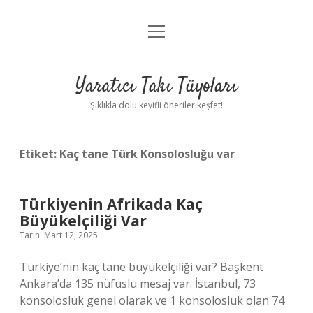
menüyü
Anasayfa
aç
Gizlilik Politikası
Yaratıcı Takı Tüyoları
Yasal Uyarı
Şıklıkla dolu keyifli öneriler keşfet!
Hakkımızda
Etiket:
Kaç tane Türk Konsolosluğu var
Türkiyenin Afrikada Kaç
Büyükelçiliği Var
Tarih: Mart 12, 2025
Türkiye’nin kaç tane büyükelçiliği var? Başkent
Ankara’da 135 nüfuslu mesaj var. İstanbul, 73
konsolosluk genel olarak ve 1 konsolosluk olan 74