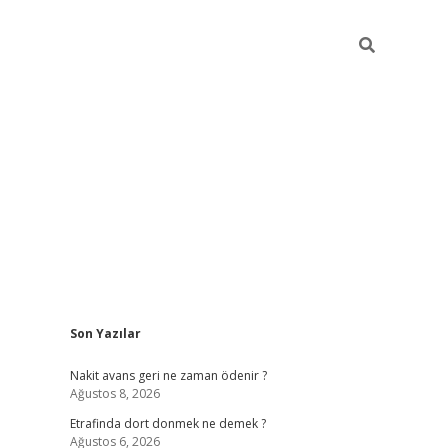
Sidebar
Son Yazılar
betci giriş
Nakit avans geri ne zaman ödenir ?
Ağustos 8, 2026
Etrafinda dort donmek ne demek ?
Ağustos 6, 2026