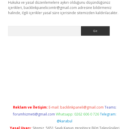
Hukuka ve yasal düzenlemelere aykırı olduğunu düşündüğünüz
içerikleri,
backlinkpanelicomtr@gmail.com
adresine bildirmeniz
halinde, ilgili içerikler yasal süre içerisinde sitemizden kaldırılacaktır.
Arama
ş
Reklam ve İletişim:
E-mail:
backlinkpaneli@gmail.com
Teams:
forumhizmeti@gmail.com
Whatsapp: 0262 606 0 726
Telegram:
@karabul
Yasal Uyarı:
Sitemiz, 5651 Sayılı Kanun gereğince Bilgi Teknolojileri