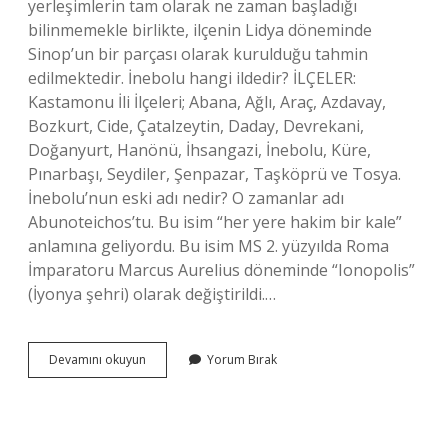
yerleşimlerin tam olarak ne zaman başladığı
bilinmemekle birlikte, ilçenin Lidya döneminde
Sinop’un bir parçası olarak kurulduğu tahmin
edilmektedir. İnebolu hangi ildedir? İLÇELER:
Kastamonu İli İlçeleri; Abana, Ağlı, Araç, Azdavay,
Bozkurt, Cide, Çatalzeytin, Daday, Devrekani,
Doğanyurt, Hanönü, İhsangazi, İnebolu, Küre,
Pınarbaşı, Seydiler, Şenpazar, Taşköprü ve Tosya.
İnebolu’nun eski adı nedir? O zamanlar adı
Abunoteichos’tu. Bu isim “her yere hakim bir kale”
anlamına geliyordu. Bu isim MS 2. yüzyılda Roma
İmparatoru Marcus Aurelius döneminde “Ionopolis”
(İyonya şehri) olarak değiştirildi.…
İNebolu
Devamını okuyun
Yorum Bırak
Nereli