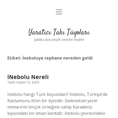
menüyü
Anasayfa
aç
Gizlilik Politikası
Yaratıcı Takı Tüyoları
Yasal Uyarı
Şıklıkla dolu keyifli öneriler keşfet!
Hakkımızda
Etiket:
İneboluya cephane nereden geldi
İNebolu Nereli
Tarih: Kasım 13, 2024
İnebolu hangi Türk boyundan? İnebolu, Türkiye’de
Kastamonu ilinin bir ilçesidir. Geleneksel yerel
mimarinin birçok örneğine sahip Karadeniz
kıyısındaki bir liman kentidir. İnebolu çevresindeki