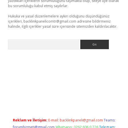
yazdıkları içeriklerin sorumluluğunu taşımakta olup, siteye üye olarak
bu sorumluluğu kabul etmiş sayılırlar.
Hukuka ve yasal düzenlemelere aykırı olduğunu düşündüğünüz
içerikleri,
backlinkpanelicomtr@gmail.com
adresine bildirmeniz
halinde, ilgili içerikler yasal süre içerisinde sitemizden kaldırılacaktır.
Arama
ş
Reklam ve İletişim:
E-mail:
backlinkpaneli@gmail.com
Teams:
forumhizmeti@gmail.com
Whatsapp: 0262 606 0 726
Telegram: