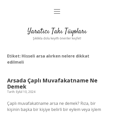
menüyü
Anasayfa
aç
Gizlilik Politikası
Yaratıcı Takı Tüyoları
Yasal Uyarı
Şıklıkla dolu keyifli öneriler keşfet!
Hakkımızda
Etiket:
Hisseli arsa alırken nelere dikkat
edilmeli
Arsada Çaplı Muvafakatname Ne
Demek
Tarih: Eylül 10, 2024
Çaplı muvafakatname arsa ne demek? Rıza, bir
kişinin başka bir kişiye belirli bir eylem veya işlem