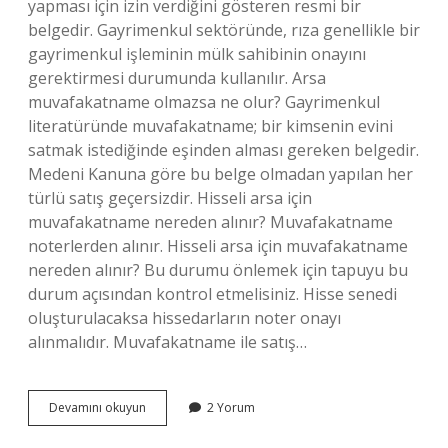
yapması için izin verdiğini gösteren resmi bir
belgedir. Gayrimenkul sektöründe, rıza genellikle bir
gayrimenkul işleminin mülk sahibinin onayını
gerektirmesi durumunda kullanılır. Arsa
muvafakatname olmazsa ne olur? Gayrimenkul
literatüründe muvafakatname; bir kimsenin evini
satmak istediğinde eşinden alması gereken belgedir.
Medeni Kanuna göre bu belge olmadan yapılan her
türlü satış geçersizdir. Hisseli arsa için
muvafakatname nereden alınır? Muvafakatname
noterlerden alınır. Hisseli arsa için muvafakatname
nereden alınır? Bu durumu önlemek için tapuyu bu
durum açısından kontrol etmelisiniz. Hisse senedi
oluşturulacaksa hissedarların noter onayı
alınmalıdır. Muvafakatname ile satış…
Arsada
Devamını okuyun
2 Yorum
Çaplı
Muvafakatname