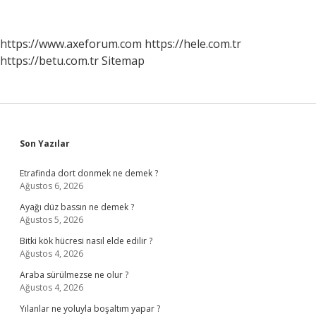
Ne
Demek
https://www.axeforum.com
https://hele.com.tr
https://betu.com.tr
Sitemap
Sidebar
Son Yazılar
Etrafinda dort donmek ne demek ?
Ağustos 6, 2026
Ayağı düz bassın ne demek ?
Ağustos 5, 2026
Bitki kök hücresi nasıl elde edilir ?
Ağustos 4, 2026
Araba sürülmezse ne olur ?
Ağustos 4, 2026
Yılanlar ne yoluyla boşaltım yapar ?