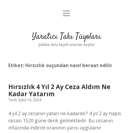
menüyü
Anasayfa
aç
Gizlilik Politikası
Yaratıcı Takı Tüyoları
Yasal Uyarı
Şıklıkla dolu keyifli öneriler keşfet!
Hakkımızda
Etiket:
Hırsızlık suçundan nasıl beraat edilir
Hırsızlık 4 Yıl 2 Ay Ceza Aldım Ne
Kadar Yatarım
Tarih: Eylül 10, 2024
4 yıl 2 ay cezanın yatarı ne kadardır? 4 yıl 2 ay hapis
cezası 1520 güne denk gelmektedir. Bu cezanın
infazında indirim oranının yarısı uygulanır.