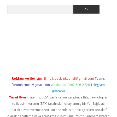
Arama
ş
Reklam ve İletişim:
E-mail:
backlinkpaneli@gmail.com
Teams:
forumhizmeti@gmail.com
Whatsapp: 0262 606 0 726
Telegram:
@karabul
Yasal Uyarı:
Sitemiz, 5651 Sayılı Kanun gereğince Bilgi Teknolojileri
ve İletişim Kurumu (BTK) tarafından onaylanmış bir Yer Sağlayıcı
olarak hizmet vermektedir. Bu nedenle, sitedeki içerikleri proaktif
olarak denetleme veya araştırma yükümlülüğümüz bulunmamaktadır.