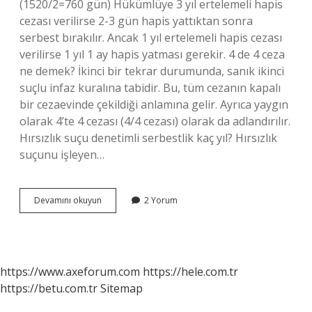
(1520/2=760 gün) Hükümlüye 3 yıl ertelemeli hapis
cezası verilirse 2-3 gün hapis yattıktan sonra
serbest bırakılır. Ancak 1 yıl ertelemeli hapis cezası
verilirse 1 yıl 1 ay hapis yatması gerekir. 4 de 4 ceza
ne demek? İkinci bir tekrar durumunda, sanık ikinci
suçlu infaz kuralına tabidir. Bu, tüm cezanın kapalı
bir cezaevinde çekildiği anlamına gelir. Ayrıca yaygın
olarak 4’te 4 cezası (4/4 cezası) olarak da adlandırılır.
Hırsızlık suçu denetimli serbestlik kaç yıl? Hırsızlık
suçunu işleyen…
Hırsızlık
Devamını okuyun
2 Yorum
4
Yıl
2
Ay
Ceza
https://www.axeforum.com
https://hele.com.tr
Aldım
https://betu.com.tr
Sitemap
Ne
Kadar