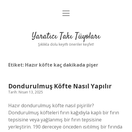
menüyü
Anasayfa
aç
Gizlilik Politikası
Yaratıcı Takı Tüyoları
Yasal Uyarı
Şıklıkla dolu keyifli öneriler keşfet!
Hakkımızda
Etiket:
Hazır köfte kaç dakikada pişer
Dondurulmuş Köfte Nasıl Yapılır
Tarih: Nisan 13, 2025
Hazır dondurulmuş köfte nasıl pişirilir?
Dondurulmuş köfteleri fırın kağıdıyla kaplı bir fırın
tepsisine veya yağlanmış bir fırın tepsisine
yerleştirin. 190 dereceye önceden ısıtılmış bir fırında