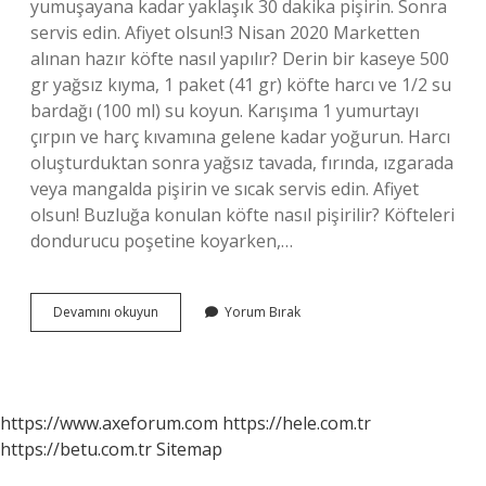
yumuşayana kadar yaklaşık 30 dakika pişirin. Sonra
servis edin. Afiyet olsun!3 Nisan 2020 Marketten
alınan hazır köfte nasıl yapılır? Derin bir kaseye 500
gr yağsız kıyma, 1 paket (41 gr) köfte harcı ve 1/2 su
bardağı (100 ml) su koyun. Karışıma 1 yumurtayı
çırpın ve harç kıvamına gelene kadar yoğurun. Harcı
oluşturduktan sonra yağsız tavada, fırında, ızgarada
veya mangalda pişirin ve sıcak servis edin. Afiyet
olsun! Buzluğa konulan köfte nasıl pişirilir? Köfteleri
dondurucu poşetine koyarken,…
Dondurulmuş
Devamını okuyun
Yorum Bırak
Köfte
Nasıl
Yapılır
https://www.axeforum.com
https://hele.com.tr
https://betu.com.tr
Sitemap