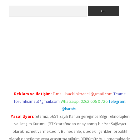
Arama
ş
Reklam ve İletişim:
E-mail:
backlinkpaneli@gmail.com
Teams:
forumhizmeti@gmail.com
Whatsapp: 0262 606 0 726
Telegram:
@karabul
Yasal Uyarı:
Sitemiz, 5651 Sayılı Kanun gereğince Bilgi Teknolojileri
ve İletişim Kurumu (BTK) tarafından onaylanmış bir Yer Sağlayıcı
olarak hizmet vermektedir. Bu nedenle, sitedeki içerikleri proaktif
olarak denetleme veya araştırma yükümlülüğümüz bulunmamaktadır.